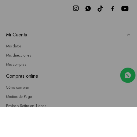



Mi Cuenta
Mis datos
Mis direcciones
Mis compras
Compras online
Cómo comprar
Medios de Pago
Envíos y Retiro en Tienda
Cambios
Términos y Condiciones
GIFT CARD