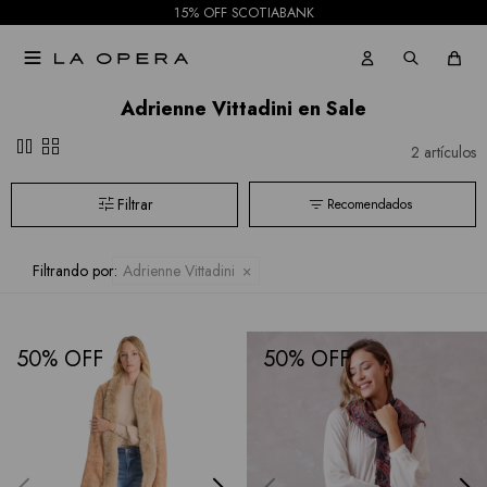
Pantalones
15% OFF SCOTIABANK
Tash &

Jeans
Sophie
Adrienne Vittadini en Sale
Faldas
Hidden
pause
grid_view
2 artículos
Allie
Shorts
Recomendados
Rose
Mallas
Current
Filtrando por:
Adrienne Vittadini
Air
Elan
50
50
BCBGMAXAZRIA
Bebe
Todas