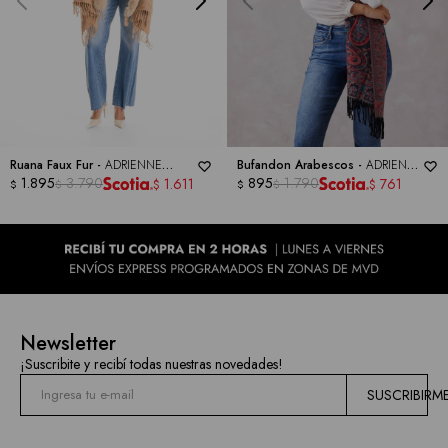
las
marcas
Ruana Faux Fur -
ADRIENNE
Bufandon Arabescos -
ADRIENNE
VITTADINI
1.895
3.790
VITTADINI
895
1.790
1.611
761
$
$
$
$
$
$
Newsletter
¡Suscribite y recibí todas nuestras novedades!
SUSCRIBIRM