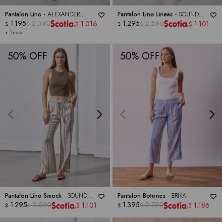
Pantalon Lino -
ALEXANDER
Pantalon Lino Lineas -
SOUND
JORDAN
1.195
2.390
STYLE
1.295
2.590
1.016
1.101
$
$
$
$
$
$
+ 1 color
50
50
Pantalon Lino Smock -
SOUND
Pantalon Botones -
ERIKA
STYLE
1.295
2.590
1.395
2.790
1.101
1.186
$
$
$
$
$
$