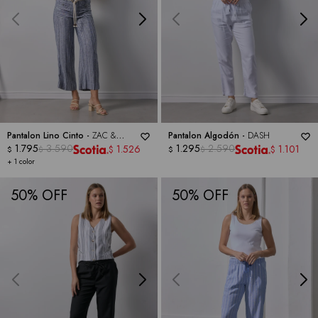
Pantalon Lino Cinto -
ZAC &
Pantalon Algodón -
DASH
RACHEL
1.795
3.590
1.295
2.590
1.526
1.101
$
$
$
$
$
$
+ 1 color
50
50