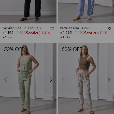
Pantalon Lino -
ALEXANDER
Pantalon Lino -
DASH
JORDAN
1.195
2.390
1.295
2.590
1.016
1.101
$
$
$
$
$
$
+ 1 color
+ 1 color
50
50