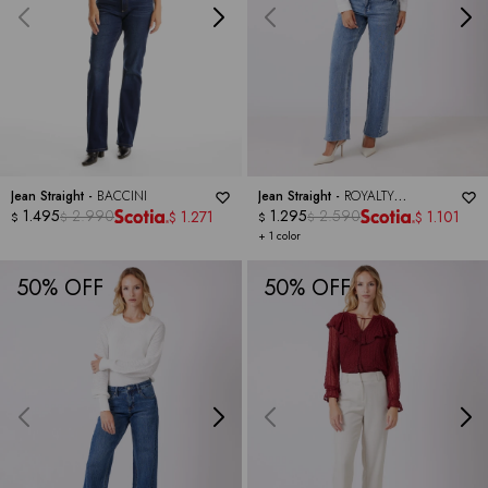
Jean Straight -
BACCINI
Jean Straight -
ROYALTY
1.495
2.990
COLLECTION
1.295
2.590
1.271
1.101
$
$
$
$
$
$
+ 1 color
50
50