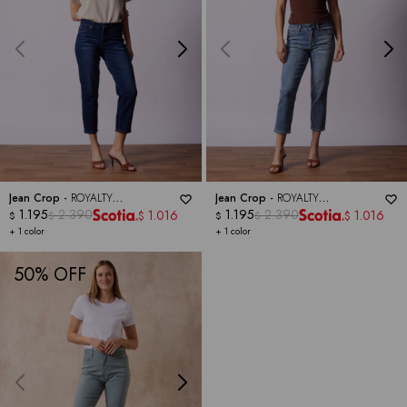
Jean Crop -
ROYALTY
Jean Crop -
ROYALTY
COLLECTION
1.195
2.390
COLLECTION
1.195
2.390
1.016
1.016
$
$
$
$
$
$
+ 1 color
+ 1 color
50