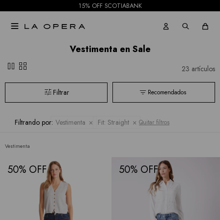
15% OFF SCOTIABANK

Vestimenta en Sale
pause
grid_view
23 artículos
Recomendados
Filtrando por:
Vestimenta
Fit:
Straight
Quitar filtros
Vestimenta
50
50