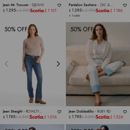
Jean Mr Trouser -
DJEANS
Pantalon Sastrero -
ZAC &
1.295
2.590
RACHEL
1.395
2.790
1.101
1.186
$
$
$
$
$
$
+ 1 color
50
50
Jean Straight -
ROYALTY
Jean Dobladillo -
RUBY RD
COLLECTION
1.195
2.390
1.795
3.590
1.016
1.526
$
$
$
$
$
$