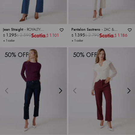
Jean Straight -
ROYALTY
Pantalon Sastrero -
ZAC &
COLLECTION
1.295
2.590
RACHEL
1.395
2.790
1.101
1.186
$
$
$
$
$
$
+ 1 color
+ 1 color
50
50