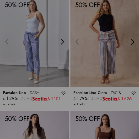
50
50
Pantalon Lino -
DASH
Pantalon Lino Cinto -
ZAC &
1.295
2.590
RACHEL
1.795
3.590
1.101
1.526
$
$
$
$
$
$
+ 1 color
+ 1 color
50
50