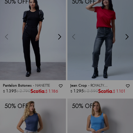
50
50
Pantalon Botones -
NANETTE
Jean Crop -
ROYALTY
1.395
2.790
COLLECTION
1.295
2.590
1.186
1.101
$
$
$
$
$
$
50
50