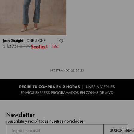
Jean Straight -
ONE 5 ONE
1.395
2.790
1.186
$
$
$
MOSTRANDO
23
DE
23
Newsletter
¡Suscribite y recibí todas nuestras novedades!
SUSCRIBIRM