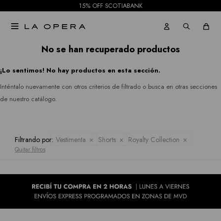
15% OFF SCOTIABANK
Pantalones
Julia
Gabardinas

Jeans
Jordan
Tapados
No se han recuperado productos
Republic
Faldas
¡Lo sentimos! No hay productos en esta sección.
Ruanas
Rio
Shorts
Inténtalo nuevamente con otros criterios de filtrado o busca en otras secciones
&
Kimonos
de nuestro catálogo.
Mallas
Rian
Pantalones
Royalty
Filtrando por:
Vestimenta
Shorts
Royalty Collection
Jeans
Quitar filtros
Collection
Faldas
Sioni
Tash &
Shorts
Sophie