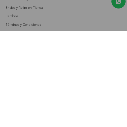
Envíos y Retiro en Tienda
Cambios
Términos y Condiciones
GIFT CARD
Empresa
Sobre nosotros
Nuestras tiendas
Únete a nuestro equipo
Contacto