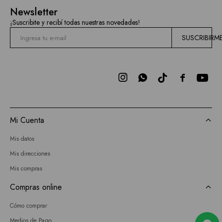
Mallas
Newsletter
Hidden
¡Suscribite y recibí todas nuestras novedades!
Current
SUSCRIBIRM
Air
BCBGMAXAZRIA



Bebe
Todas
Mi Cuenta
las
Mis datos
marcas
Mis direcciones
Mis compras
Compras online
Cómo comprar
Medios de Pago