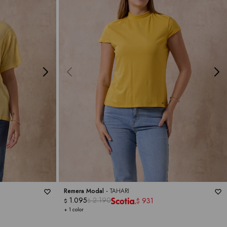
Remera Modal -
TAHARI
1.095
2.190
931
$
$
$
+ 1 color