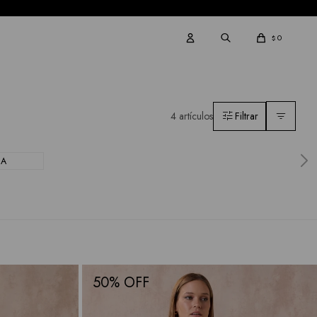
0
$
4 artículos
CA
50