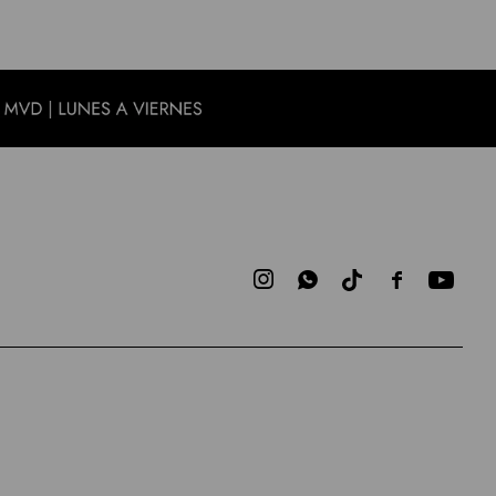


