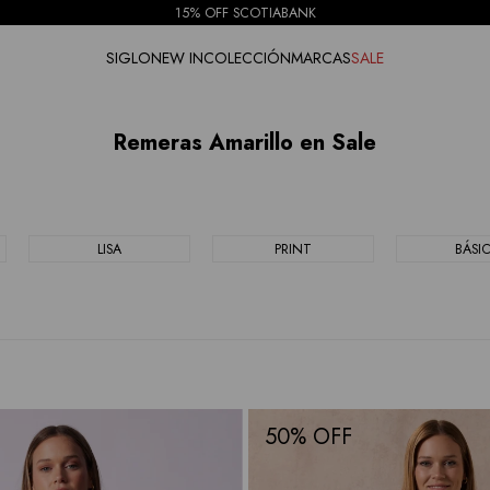
15% OFF SCOTIABANK
SIGLO
NEW IN
COLECCIÓN
MARCAS
SALE
Remeras Amarillo en Sale
LISA
PRINT
BÁSI
50