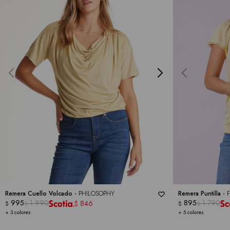
Remera Cuello Volcado -
PHILOSOPHY
Remera Puntilla -
995
1.990
895
1.790
846
$
$
$
$
$
+ 3 colores
+ 5 colores