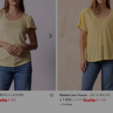
FRENCH LAUNDRY
Remera Lino Frunce -
ZAC & RACHEL
1.295
2.590
761
1.101
$
$
$
$
+ 2 colores