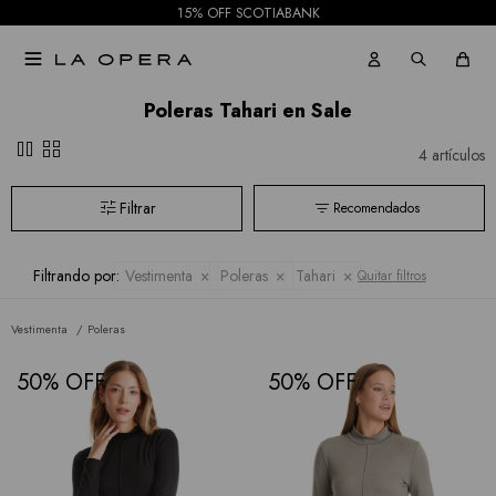
15% OFF SCOTIABANK
Todas

las
Poleras Tahari en Sale
marcas
pause
grid_view
4 artículos
Recomendados
Filtrando por:
Vestimenta
Poleras
Tahari
Quitar filtros
Vestimenta
Poleras
50
50