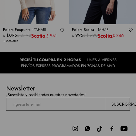
Polera Pespunte -
TAHARI
Polera Basica -
TAHARI
1.095
2.190
995
1.990
931
846
$
$
$
$
$
$
+ 2 colores
Newsletter
¡Suscribite y recibí todas nuestras novedades!
SUSCRIBIRM


