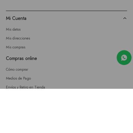
Mi Cuenta
Mis datos
Mis direcciones
Mis compras
Compras online
Cómo comprar
Medios de Pago
Envíos y Retiro en Tienda
Cambios
Términos y Condiciones
GIFT CARD
Empresa