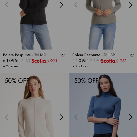
Polera Pespunte -
TAHARI
Polera Pespunte -
TAHARI
1.095
2.190
1.095
2.190
931
931
$
$
$
$
$
$
+ 2 colores
+ 2 colores
50
50