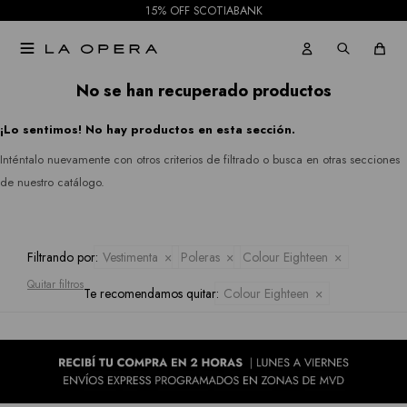
Julia
15% OFF SCOTIABANK
Gabardinas
Jeans
Jordan

Tapados
Republic
Faldas
No se han recuperado productos
Ruanas
Rio
¡Lo sentimos! No hay productos en esta sección.
Shorts
&
Inténtalo nuevamente con otros criterios de filtrado o busca en otras secciones
Kimonos
Mallas
de nuestro catálogo.
Rian
Pantalones
Royalty
Jeans
Filtrando por:
Vestimenta
Poleras
Colour Eighteen
Collection
Quitar filtros
Te recomendamos quitar:
Colour Eighteen
Faldas
Sioni
Tash &
Shorts
Sophie
Mallas