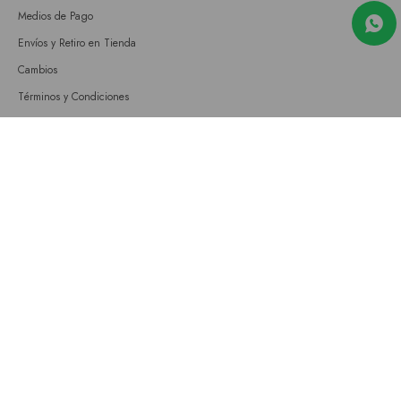
Medios de Pago
Envíos y Retiro en Tienda
Cambios
Términos y Condiciones
GIFT CARD
Empresa
Sobre nosotros
Nuestras tiendas
Únete a nuestro equipo
Contacto