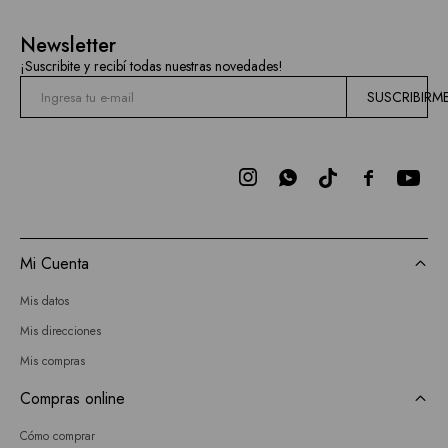
Hidden
Newsletter
Current
¡Suscribite y recibí todas nuestras novedades!
Air
SUSCRIBIRM
BCBGMAXAZRIA
Bebe



Todas
las
Mi Cuenta
marcas
Mis datos
Mis direcciones
Mis compras
Compras online
Cómo comprar