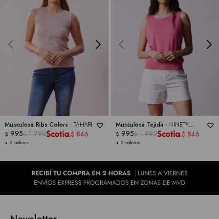
Musculosa Ribs Colors -
TAHARI
Musculosa Tejida -
NINETY
995
1.990
CLOTHING
995
1.990
846
846
$
$
$
$
$
$
+ 2 colores
+ 2 colores