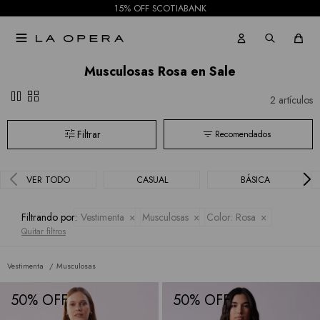
Faldas
Sioni
15% OFF SCOTIABANK
Tash &
Shorts

Sophie
Musculosas Rosa en Sale
Mallas
Hidden
pause
grid_view
2 artículos
Current
Recomendados
Air
BCBGMAXAZRIA
VER TODO
CASUAL
BÁSICA
Bebe
Filtrando por:
Vestimenta
Musculosas
Color:
Rosa
Quitar filtros
Todas
las
Vestimenta
Musculosas
marcas
50
50