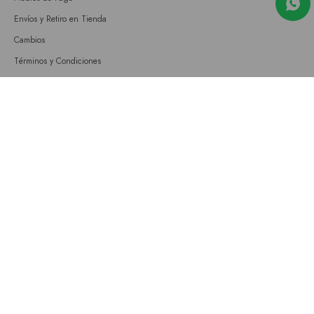
Envíos y Retiro en Tienda
Cambios
Términos y Condiciones
GIFT CARD
Empresa
Sobre nosotros
Nuestras tiendas
Únete a nuestro equipo
Contacto