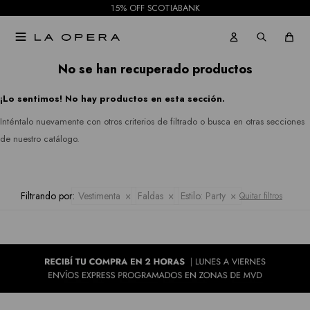
15% OFF SCOTIABANK
Pantalones
Rio
Gabardinas

Jeans
&
Tapados
No se han recuperado productos
Rian
Faldas
¡Lo sentimos! No hay productos en esta sección.
Ruanas
Royalty
Shorts
Inténtalo nuevamente con otros criterios de filtrado o busca en otras secciones
Collection
Kimonos
de nuestro catálogo.
Mallas
Sioni
Pantalones
Tash &
Filtrando por:
Vestimenta
Faldas
Estilo:
Party
Quitar filtros
Jeans
Sophie
Faldas
Hidden
Allie
Shorts
Rose