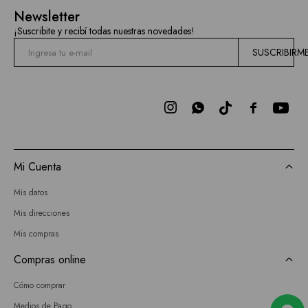
Mallas
Newsletter
Current
¡Suscribite y recibí todas nuestras novedades!
Air
SUSCRIBIRM
Elan
BCBGMAXAZRIA



Bebe
Todas
Mi Cuenta
las
Mis datos
marcas
Mis direcciones
Mis compras
Compras online
Cómo comprar
Medios de Pago