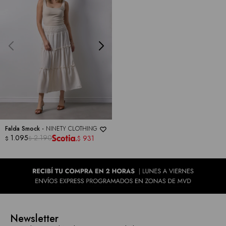
Falda Smock -
NINETY CLOTHING
1.095
2.190
931
$
$
$
Newsletter