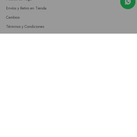
Envíos y Retiro en Tienda
Cambios
Términos y Condiciones
GIFT CARD
Empresa
Sobre nosotros
Nuestras tiendas
Únete a nuestro equipo
Contacto