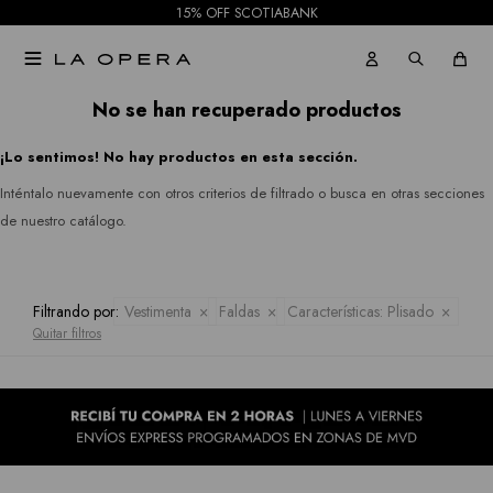
15% OFF SCOTIABANK
Pantalones
Julia
Gabardinas

Jeans
Jordan
Tapados
No se han recuperado productos
Republic
Faldas
¡Lo sentimos! No hay productos en esta sección.
Ruanas
Rio
Shorts
Inténtalo nuevamente con otros criterios de filtrado o busca en otras secciones
&
Kimonos
de nuestro catálogo.
Mallas
Rian
Pantalones
Royalty
Filtrando por:
Vestimenta
Faldas
Características:
Plisado
Jeans
Quitar filtros
Collection
Faldas
Sioni
Tash &
Shorts
Sophie