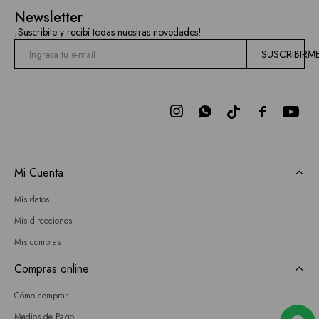
Mallas
Newsletter
Hidden
¡Suscribite y recibí todas nuestras novedades!
Current
SUSCRIBIRM
Air
BCBGMAXAZRIA



Bebe
Todas
Mi Cuenta
las
Mis datos
marcas
Mis direcciones
Mis compras
Compras online
Cómo comprar
Medios de Pago