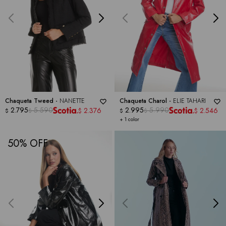
Chaqueta Tweed -
NANETTE
Chaqueta Charol -
ELIE TAHARI
2.795
5.590
2.995
5.990
2.376
2.546
$
$
$
$
$
$
+ 1 color
50