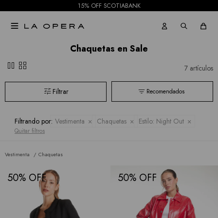
15% OFF SCOTIABANK

Chaquetas en Sale
pause
grid_view
7 artículos
Recomendados
Filtrando por:
Vestimenta
Chaquetas
Estilo:
Night Out
Quitar filtros
Vestimenta
Chaquetas
50
50