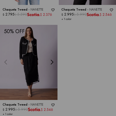
Chaqueta Tweed -
NANETTE
Chaqueta Tweed -
NANETTE
2.795
5.590
2.995
5.990
2.376
2.546
$
$
$
$
$
$
+ 1 color
50
Chaqueta Tweed -
NANETTE
2.995
5.990
2.546
$
$
$
+ 1 color