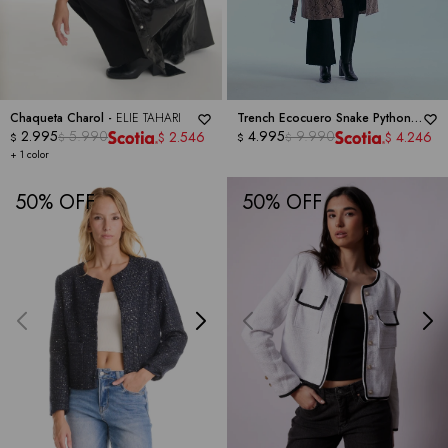
Chaqueta Charol -
ELIE TAHARI
Trench Ecocuero Snake Python -
2.995
5.990
BCBGMAXAZRIA
4.995
9.990
2.546
4.246
$
$
$
$
$
$
+ 1 color
50
50