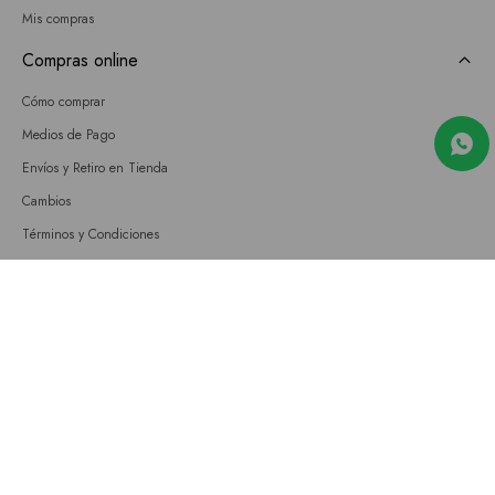
Mis compras
Compras online
Cómo comprar
Medios de Pago
Envíos y Retiro en Tienda
Cambios
Términos y Condiciones
GIFT CARD
Empresa
Sobre nosotros
Nuestras tiendas
Únete a nuestro equipo
Contacto