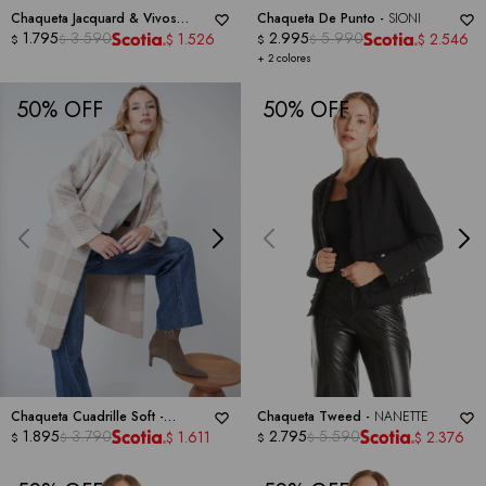
Chaqueta Jacquard & Vivos
Chaqueta De Punto -
SIONI
Contraste -
1.795
3.590
RUBY RD
2.995
5.990
1.526
2.546
$
$
$
$
$
$
+ 2 colores
50
50
Chaqueta Cuadrille Soft -
Chaqueta Tweed -
NANETTE
BACCINI
1.895
3.790
2.795
5.590
1.611
2.376
$
$
$
$
$
$