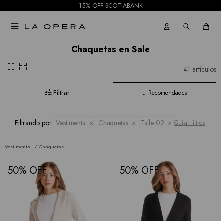
15% OFF SCOTIABANK

Chaquetas en Sale
pause
grid_view
41 artículos
Recomendados
Filtrando por:
Vestimenta
Chaquetas
Talle 02
Quitar filtros
Vestimenta
Chaquetas
50
50