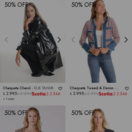
50
50
Chaqueta Charol -
ELIE TAHARI
Chaqueta Tweed & Denim -
2.995
5.990
NANETTE
2.995
5.990
2.546
2.546
$
$
$
$
$
$
+ 1 color
50
50