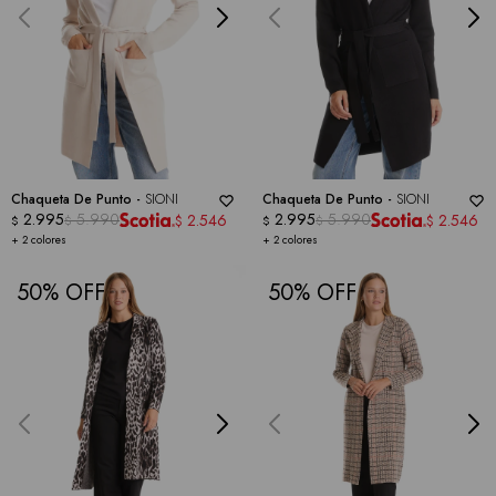
Chaqueta De Punto -
SIONI
Chaqueta De Punto -
SIONI
2.995
5.990
2.995
5.990
2.546
2.546
$
$
$
$
$
$
+ 2 colores
+ 2 colores
50
50