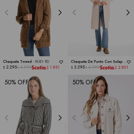
Chaqueta Tweed -
RUBY RD
Chaqueta De Punto Con Solapa
2.295
4.590
-
SIONI
3.295
6.590
1.951
2.801
$
$
$
$
$
$
50
50