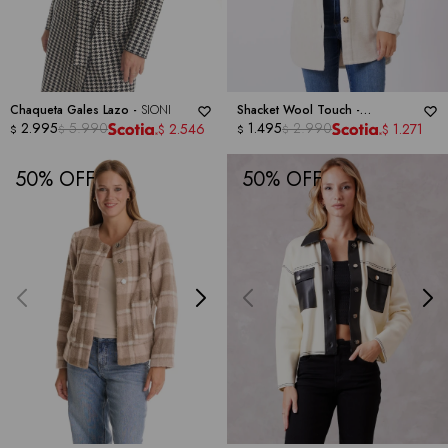
Chaqueta Gales Lazo -
SIONI
Shacket Wool Touch -
2.995
5.990
DICTIONARY
1.495
2.990
2.546
1.271
$
$
$
$
$
$
50
50