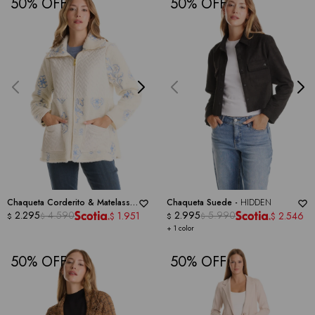
50
50
Chaqueta Corderito & Matelassé
Chaqueta Suede -
HIDDEN
-
RUBY RD
2.295
4.590
2.995
5.990
1.951
2.546
$
$
$
$
$
$
+ 1 color
50
50