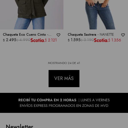
Chaqueta Eco Cuero Cinto -
Chaqueta Sastrera -
NANETTE
BACCINI
2.495
4.990
1.595
3.190
2.121
1.356
$
$
$
$
$
$
MOSTRANDO
24
DE
41
VER MÁS
Newsletter