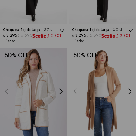
Chaqueta Tejida Larga -
SIONI
Chaqueta Tejida Larga -
SIONI
3.295
6.590
3.295
6.590
2.801
2.801
$
$
$
$
$
$
+ 1 color
+ 1 color
50
50