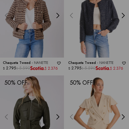
Chaqueta Tweed -
NANETTE
Chaqueta Tweed -
NANETTE
2.795
5.590
2.795
5.590
2.376
2.376
$
$
$
$
$
$
50
50