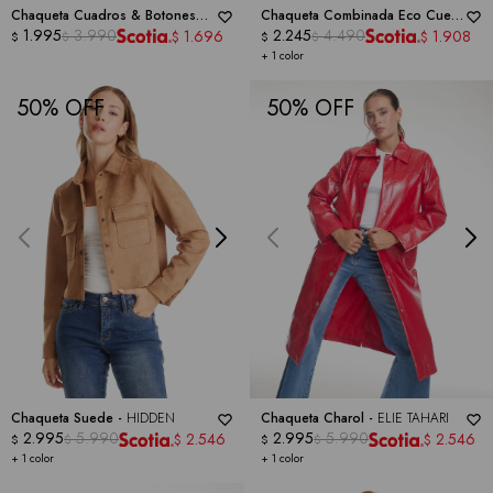
Chaqueta Cuadros & Botones
Chaqueta Combinada Eco Cuero
Metálicos -
1.995
3.990
HARPER
-
NANETTE
2.245
4.490
1.696
1.908
$
$
$
$
$
$
+ 1 color
50
50
Chaqueta Suede -
HIDDEN
Chaqueta Charol -
ELIE TAHARI
2.995
5.990
2.995
5.990
2.546
2.546
$
$
$
$
$
$
+ 1 color
+ 1 color