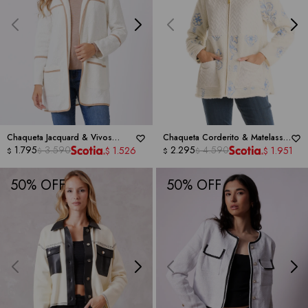
Chaqueta Jacquard & Vivos
Chaqueta Corderito & Matelassé
Contraste -
1.795
3.590
RUBY RD
-
RUBY RD
2.295
4.590
1.526
1.951
$
$
$
$
$
$
50
50