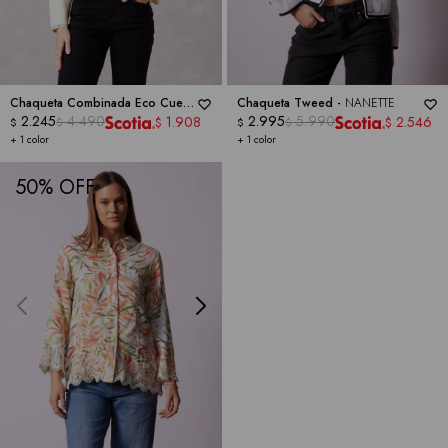
Chaqueta Combinada Eco Cuero
Chaqueta Tweed -
NANETTE
-
NANETTE
2.245
4.490
2.995
5.990
1.908
2.546
$
$
$
$
$
$
+ 1 color
+ 1 color
50