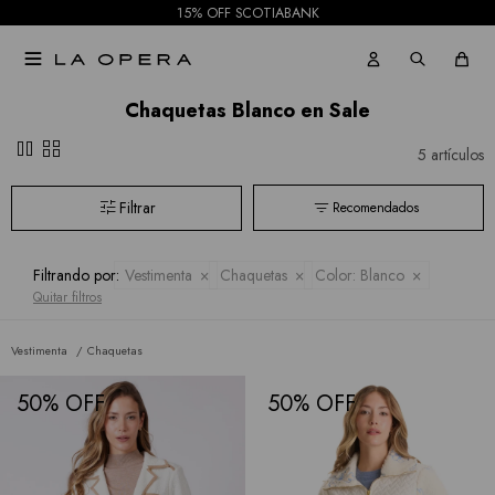
15% OFF SCOTIABANK

Chaquetas Blanco en Sale
pause
grid_view
5 artículos
Recomendados
Filtrando por:
Vestimenta
Chaquetas
Color:
Blanco
Quitar filtros
Vestimenta
Chaquetas
50
50