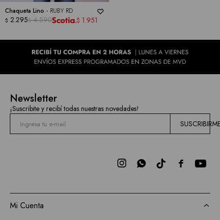
Chaqueta Lino -
RUBY RD
2.295
4.590
1.951
$
$
$
Newsletter
¡Suscribite y recibí todas nuestras novedades!
SUSCRIBIRM



Mi Cuenta