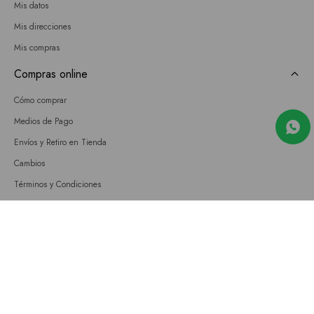
Mis datos
Mis direcciones
Mis compras
Compras online
Cómo comprar
Medios de Pago
Envíos y Retiro en Tienda
Cambios
Términos y Condiciones
GIFT CARD
Empresa
Sobre nosotros
Nuestras tiendas
Únete a nuestro equipo