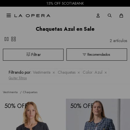
15% OFF SCOTIABANK
Allie
Shorts

Rose
Mallas
Chaquetas Azul en Sale
Current
pause
grid_view
2 artículos
Air
Recomendados
Elan
BCBGMAXAZRIA
Filtrando por:
Vestimenta
Chaquetas
Color:
Azul
Quitar filtros
Bebe
Todas
Vestimenta
Chaquetas
las
50
50
marcas