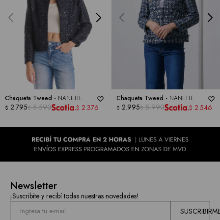
Chaqueta Tweed -
NANETTE
Chaqueta Tweed -
NANETTE
2.795
5.590
2.995
5.990
2.376
2.546
$
$
$
$
$
$
Newsletter
¡Suscribite y recibí todas nuestras novedades!
SUSCRIBIRM