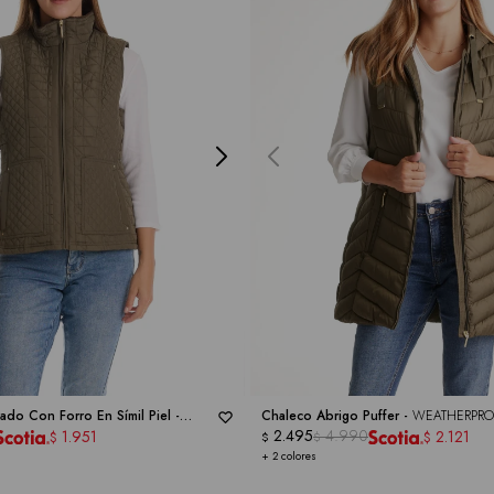
do Con Forro En Símil Piel -
Chaleco Abrigo Puffer -
WEATHERPRO
2.495
4.990
1.951
2.121
$
$
$
$
+ 2 colores