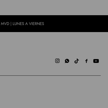


