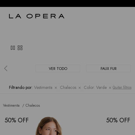
pause
grid_view
VER TODO
FAUX FUR
Filtrando por:
Vestimenta
Chalecos
Color:
Verde
Quitar filtros
Vestimenta
Chalecos
50
50