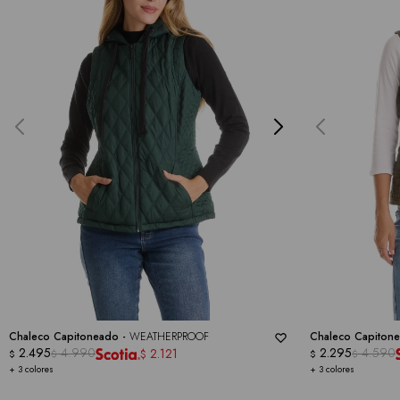
Chaleco Capitoneado -
WEATHERPROOF
Chaleco Capitonea
2.495
4.990
WEATHERPROOF
2.295
4.590
2.121
$
$
$
$
$
+ 3 colores
+ 3 colores