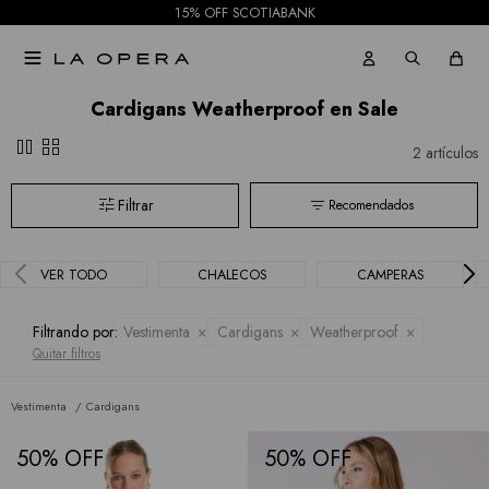
Faldas
Sioni
15% OFF SCOTIABANK
Tash &
Shorts

Sophie
Cardigans Weatherproof en Sale
Mallas
Hidden
pause
grid_view
2 artículos
Current
Recomendados
Air
BCBGMAXAZRIA
VER TODO
CHALECOS
CAMPERAS
Bebe
Filtrando por:
Vestimenta
Cardigans
Weatherproof
Quitar filtros
Todas
las
Vestimenta
Cardigans
marcas
50
50