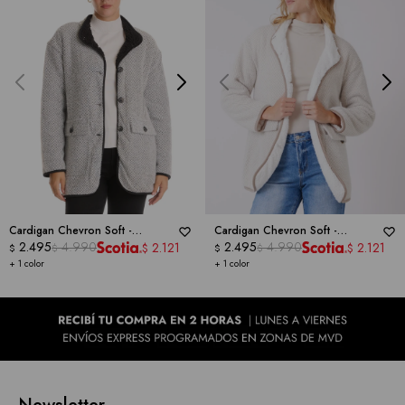
Cardigan Chevron Soft -
Cardigan Chevron Soft -
WEATHERPROOF
2.495
4.990
WEATHERPROOF
2.495
4.990
2.121
2.121
$
$
$
$
$
$
+ 1 color
+ 1 color