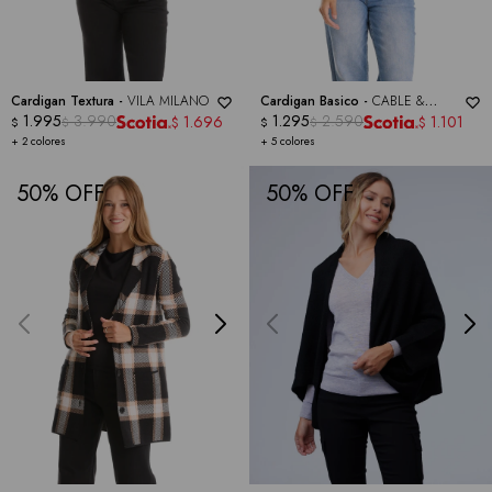
Cardigan Textura -
VILA MILANO
Cardigan Basico -
CABLE &
1.995
3.990
GAUGE
1.295
2.590
1.696
1.101
$
$
$
$
$
$
+ 2 colores
+ 5 colores
50
50