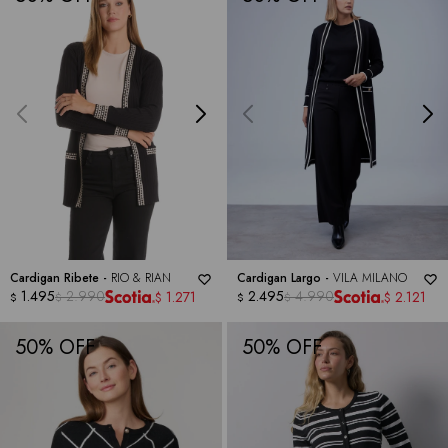
Cardigan Ribete -
RIO & RIAN
Cardigan Largo -
VILA MILANO
1.495
2.990
2.495
4.990
1.271
2.121
$
$
$
$
$
$
50
50