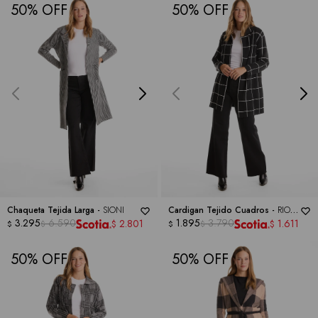
50
50
Chaqueta Tejida Larga -
SIONI
Cardigan Tejido Cuadros -
RIO &
3.295
6.590
RIAN
1.895
3.790
2.801
1.611
$
$
$
$
$
$
50
50