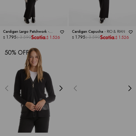
Cardigan Largo Patchwork -
Cardigan Capucha -
RIO & RIAN
JOSEPH A
1.795
3.590
1.795
3.590
1.526
1.526
$
$
$
$
$
$
50