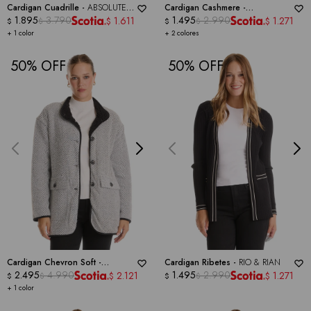
Cardigan Cuadrille -
ABSOLUTELY
Cardigan Cashmere -
FAMOUS
1.895
3.790
BARRINGTON
1.495
2.990
1.611
1.271
$
$
$
$
$
$
+ 1 color
+ 2 colores
50
50
Cardigan Chevron Soft -
Cardigan Ribetes -
RIO & RIAN
WEATHERPROOF
2.495
4.990
1.495
2.990
2.121
1.271
$
$
$
$
$
$
+ 1 color