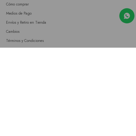
Cómo comprar
Medios de Pago
Envíos y Retiro en Tienda
Cambios
Términos y Condiciones
GIFT CARD
Empresa
Sobre nosotros
Nuestras tiendas
Únete a nuestro equipo
Contacto