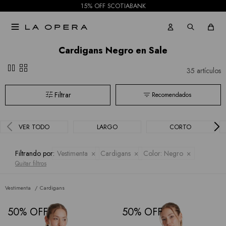
15% OFF SCOTIABANK

Cardigans Negro en Sale
pause
grid_view
35 artículos
Recomendados
VER TODO
LARGO
CORTO
Filtrando por:
Vestimenta
Cardigans
Color:
Negro
Quitar filtros
Vestimenta
Cardigans
50
50