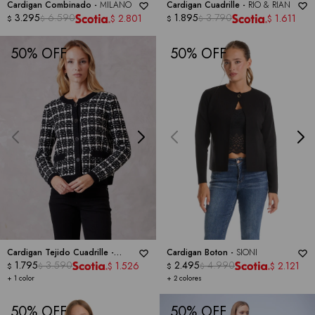
Cardigan Combinado -
MILANO
Cardigan Cuadrille -
RIO & RIAN
3.295
6.590
1.895
3.790
2.801
1.611
$
$
$
$
$
$
50
50
Cardigan Tejido Cuadrille -
Cardigan Boton -
SIONI
NINETY CLOTHING
1.795
3.590
2.495
4.990
1.526
2.121
$
$
$
$
$
$
+ 1 color
+ 2 colores
50
50