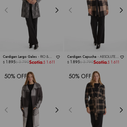
Cardigan Largo Gales -
RIO &
Cardigan Capucha -
ABSOLUTELY
RIAN
1.895
3.790
FAMOUS
1.895
3.790
1.611
1.611
$
$
$
$
$
$
50
50