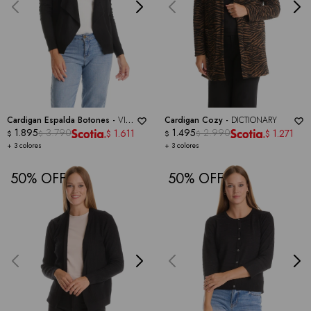
Cardigan Espalda Botones -
VILA
Cardigan Cozy -
DICTIONARY
MILANO
1.895
3.790
1.495
2.990
1.611
1.271
$
$
$
$
$
$
+ 3 colores
+ 3 colores
50
50