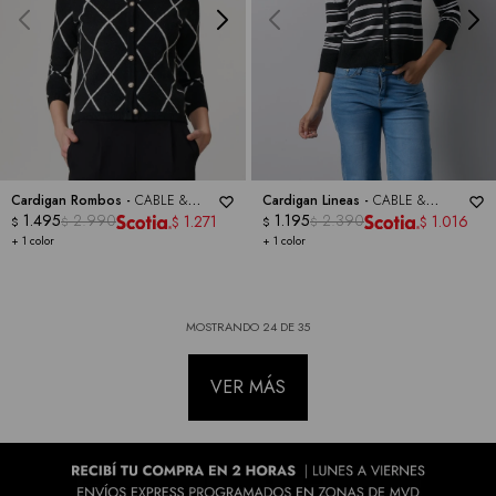
Cardigan Rombos -
CABLE &
Cardigan Lineas -
CABLE &
GAUGE
1.495
2.990
GAUGE
1.195
2.390
1.271
1.016
$
$
$
$
$
$
+ 1 color
+ 1 color
MOSTRANDO
24
DE
35
VER MÁS