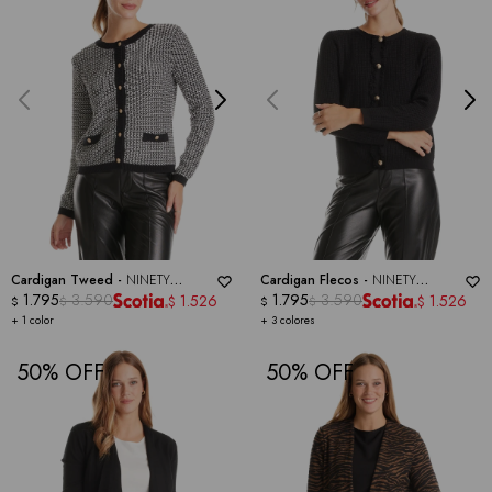
Cardigan Tweed -
NINETY
Cardigan Flecos -
NINETY
CLOTHING
1.795
3.590
CLOTHING
1.795
3.590
1.526
1.526
$
$
$
$
$
$
+ 1 color
+ 3 colores
50
50