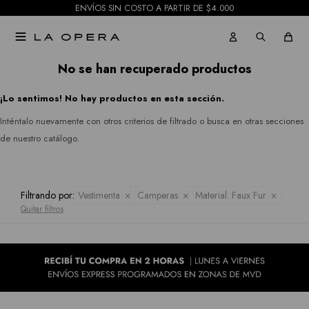
ENVÍOS SIN COSTO A PARTIR DE $4.000
Pantalones
Julia
Gabardinas

Jeans
Jordan
Tapados
No se han recuperado productos
Republic
Faldas
¡Lo sentimos! No hay productos en esta sección.
Ruanas
Rio
Shorts
Inténtalo nuevamente con otros criterios de filtrado o busca en otras secciones
&
Kimonos
de nuestro catálogo.
Mallas
Rian
Pantalones
Royalty
Filtrando por:
Vestimenta
Camperas
Material:
Faux Fur
Jeans
Quitar filtros
Collection
Faldas
Sioni
Tash &
Shorts
Sophie