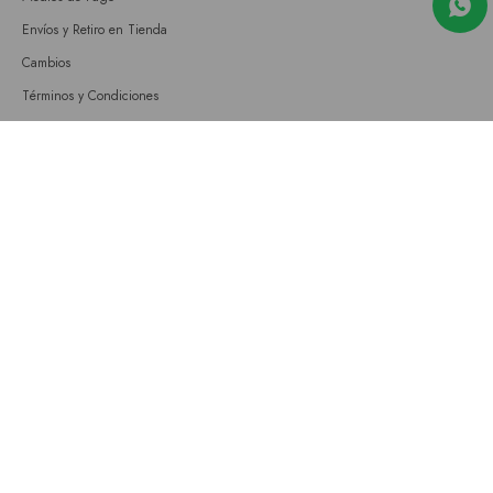
Envíos y Retiro en Tienda
Cambios
Términos y Condiciones
GIFT CARD
Empresa
Sobre nosotros
Nuestras tiendas
Únete a nuestro equipo
Contacto