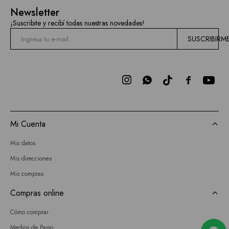
Mallas
Newsletter
Hidden
¡Suscribite y recibí todas nuestras novedades!
Current
SUSCRIBIRM
Air
BCBGMAXAZRIA



Bebe
Todas
Mi Cuenta
las
Mis datos
marcas
Mis direcciones
Mis compras
Compras online
Cómo comprar
Medios de Pago