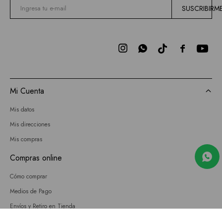
SUSCRIBIRM



Mi Cuenta
Mis datos
Mis direcciones
Mis compras
Compras online
Cómo comprar
Medios de Pago
Envíos y Retiro en Tienda
Cambios