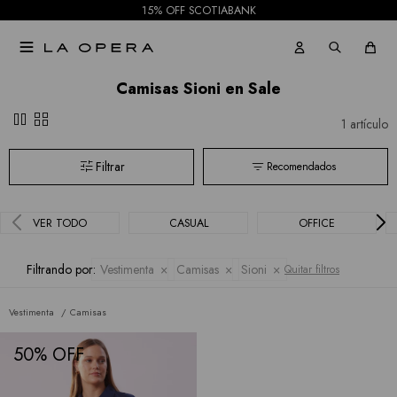
Collection
15% OFF SCOTIABANK
Faldas
Sioni

Tash &
Shorts
Camisas Sioni en Sale
Sophie
pause
grid_view
Mallas
1 artículo
Hidden
Recomendados
Current
Air
VER TODO
CASUAL
OFFICE
BCBGMAXAZRIA
Filtrando por:
Vestimenta
Camisas
Sioni
Quitar filtros
Bebe
Vestimenta
Camisas
Todas
50
las
marcas