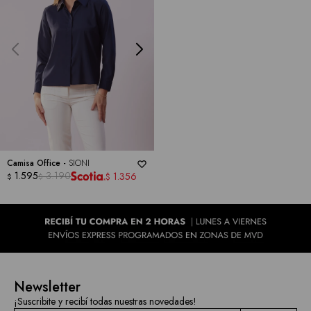
Camisa Office -
SIONI
1.595
3.190
1.356
$
$
$
Newsletter
¡Suscribite y recibí todas nuestras novedades!