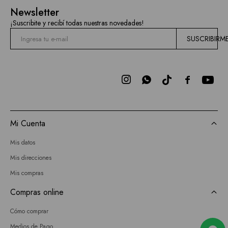
Mallas
Newsletter
Hidden
¡Suscribite y recibí todas nuestras novedades!
Current
SUSCRIBIRM
Air
BCBGMAXAZRIA



Bebe
Todas
Mi Cuenta
las
Mis datos
marcas
Mis direcciones
Mis compras
Compras online
Cómo comprar
Medios de Pago