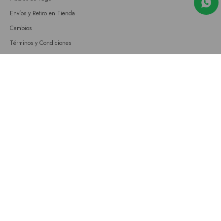
Envíos y Retiro en Tienda
Cambios
Términos y Condiciones
GIFT CARD
Empresa
Sobre nosotros
Nuestras tiendas
Únete a nuestro equipo
Contacto