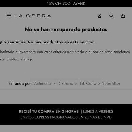
15% OFF SCOTIABANK
Pantalones
Julia
Gabardinas

Jeans
Jordan
Tapados
No se han recuperado productos
Republic
Faldas
¡Lo sentimos! No hay productos en esta sección.
Ruanas
Rio
Shorts
Inténtalo nuevamente con otros criterios de filtrado o busca en otras secciones
&
Kimonos
de nuestro catálogo.
Mallas
Rian
Pantalones
Royalty
Filtrando por:
Vestimenta
Camisas
Fit:
Corto
Quitar filtros
Jeans
Collection
Faldas
Sioni
Tash &
Shorts
Sophie