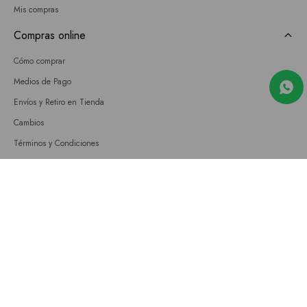
Mis compras
Compras online
Cómo comprar
Medios de Pago
Envíos y Retiro en Tienda
Cambios
Términos y Condiciones
GIFT CARD
Empresa
Sobre nosotros
Nuestras tiendas
Únete a nuestro equipo
Contacto