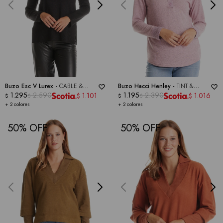
Buzo Esc V Lurex -
CABLE &
Buzo Hacci Henley -
TINT &
GAUGE
1.295
2.590
SHADOW
1.195
2.390
1.101
1.016
$
$
$
$
$
$
+ 2 colores
+ 2 colores
50
50