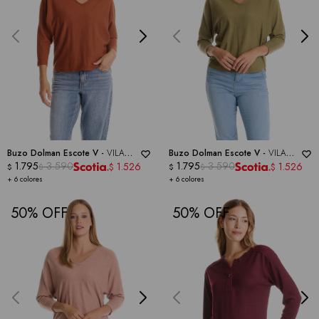
Buzo Dolman Escote V -
VILA
Buzo Dolman Escote V -
VILA
MILANO
1.795
3.590
MILANO
1.795
3.590
1.526
1.526
$
$
$
$
$
$
+ 6 colores
+ 6 colores
50
50