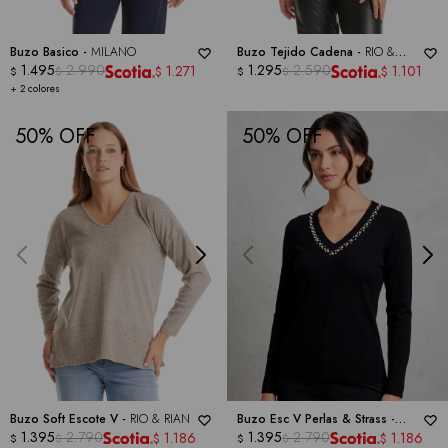
Buzo Basico -
MILANO
Buzo Tejido Cadena -
RIO &
1.495
2.990
RIAN
1.295
2.590
1.271
1.101
$
$
$
$
$
$
+ 2 colores
50
50
Buzo Soft Escote V -
RIO & RIAN
Buzo Esc V Perlas & Strass -
1.395
2.790
CABLE & GAUGE
1.395
2.790
1.186
1.186
$
$
$
$
$
$