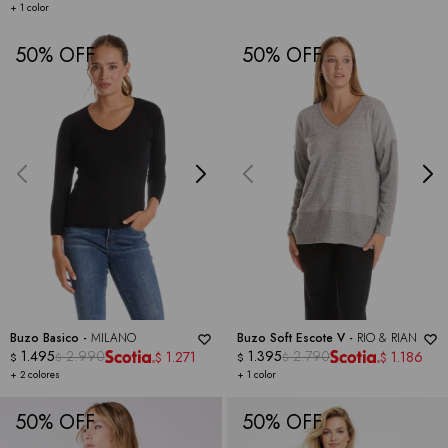
+ 1 color
50
50
Buzo Basico -
MILANO
Buzo Soft Escote V -
RIO & RIAN
1.495
2.990
1.395
2.790
1.271
1.186
$
$
$
$
$
$
+ 2 colores
+ 1 color
50
50