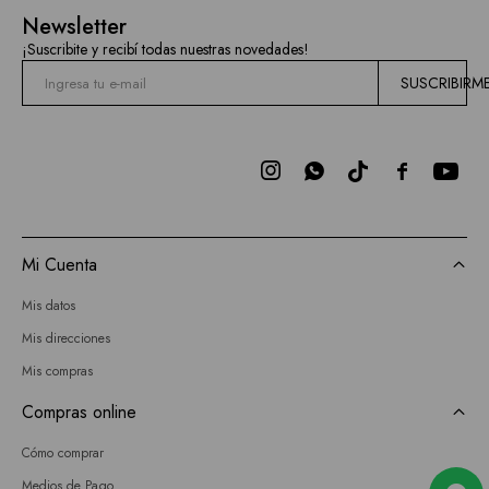
Mallas
Newsletter
Current
¡Suscribite y recibí todas nuestras novedades!
Air
SUSCRIBIRM
Elan
BCBGMAXAZRIA



Bebe
Todas
Mi Cuenta
las
Mis datos
marcas
Mis direcciones
Mis compras
Compras online
Cómo comprar
Medios de Pago