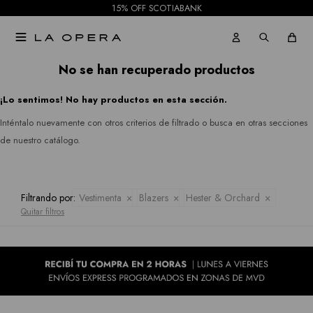
15% OFF SCOTIABANK
Pantalones
Rio
Gabardinas

Jeans
&
Tapados
No se han recuperado productos
Rian
Faldas
¡Lo sentimos! No hay productos en esta sección.
Ruanas
Royalty
Shorts
Inténtalo nuevamente con otros criterios de filtrado o busca en otras secciones
Collection
Kimonos
de nuestro catálogo.
Mallas
Sioni
Pantalones
Tash &
Filtrando por:
Vestimenta
Blazers
Hester & Orchard
Jeans
Quitar filtros
Sophie
Faldas
Hidden
Allie
Shorts
Rose