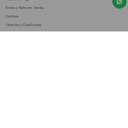
Envíos y Retiro en Tienda
Cambios
Términos y Condiciones
GIFT CARD
Empresa
Sobre nosotros
Nuestras tiendas
Únete a nuestro equipo
Contacto