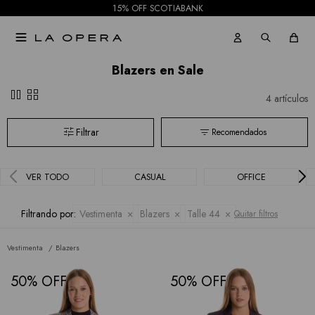
15% OFF SCOTIABANK
las

marcas
Blazers en Sale
pause
grid_view
4 artículos
Recomendados
VER TODO
CASUAL
OFFICE
Filtrando por:
Vestimenta
Blazers
Talle 44
Quitar filtros
Vestimenta
Blazers
50
50