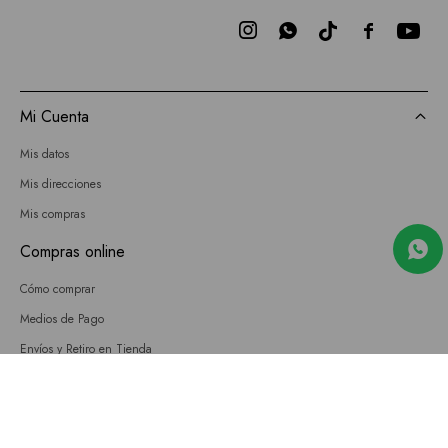



Mi Cuenta
Mis datos
Mis direcciones
Mis compras
Compras online
Cómo comprar
Medios de Pago
Envíos y Retiro en Tienda
Cambios
Términos y Condiciones
GIFT CARD