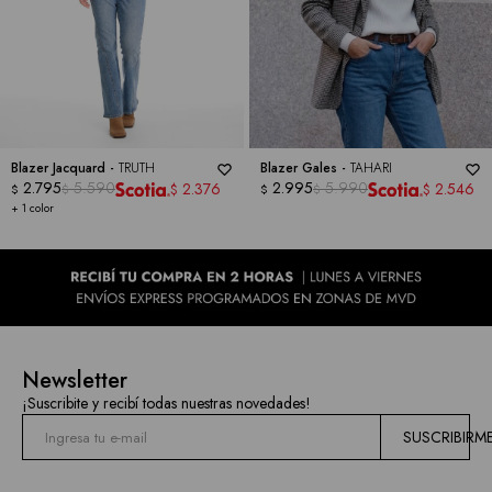
Blazer Jacquard -
TRUTH
Blazer Gales -
TAHARI
2.795
5.590
2.995
5.990
2.376
2.546
$
$
$
$
$
$
+ 1 color
Newsletter
¡Suscribite y recibí todas nuestras novedades!
SUSCRIBIRM