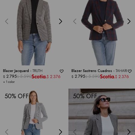
Blazer Jacquard -
TRUTH
Blazer Sastrero Cuadros -
TAHARI
2.795
5.590
2.795
5.590
2.376
2.376
$
$
$
$
$
$
+ 1 color
50
50