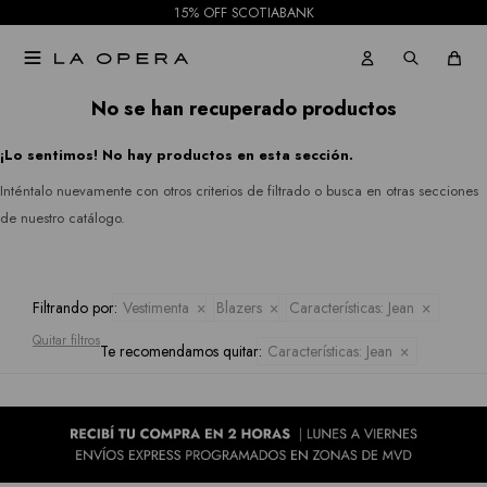
Rio
15% OFF SCOTIABANK
Gabardinas
Jeans
&

Tapados
Rian
Faldas
No se han recuperado productos
Ruanas
Royalty
¡Lo sentimos! No hay productos en esta sección.
Shorts
Collection
Inténtalo nuevamente con otros criterios de filtrado o busca en otras secciones
Kimonos
Mallas
de nuestro catálogo.
Sioni
Pantalones
Tash &
Jeans
Filtrando por:
Vestimenta
Blazers
Características:
Jean
Sophie
Quitar filtros
Te recomendamos quitar:
Características:
Jean
Faldas
Hidden
Allie
Shorts
Rose
Mallas