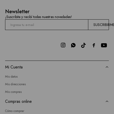
Current
Newsletter
Air
¡Suscribite y recibí todas nuestras novedades!
Elan
SUSCRIBIRM
BCBGMAXAZRIA
Bebe



Todas
las
Mi Cuenta
marcas
Mis datos
Mis direcciones
Mis compras
Compras online
Cómo comprar