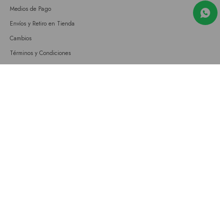
Medios de Pago
Envíos y Retiro en Tienda
Cambios
Términos y Condiciones
GIFT CARD
Empresa
Sobre nosotros
Nuestras tiendas
Únete a nuestro equipo
Contacto