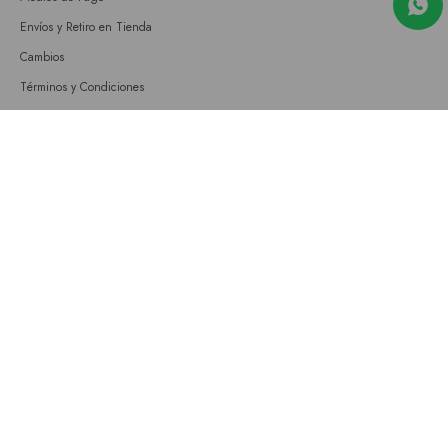
Envíos y Retiro en Tienda
Cambios
Términos y Condiciones
GIFT CARD
Empresa
Sobre nosotros
Nuestras tiendas
Únete a nuestro equipo
Contacto