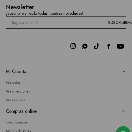
Mallas
Newsletter
Current
¡Suscribite y recibí todas nuestras novedades!
Air
SUSCRIBIRM
Elan
BCBGMAXAZRIA



Bebe
Todas
Mi Cuenta
las
Mis datos
marcas
Mis direcciones
Mis compras
Compras online
Cómo comprar
Medios de Pago