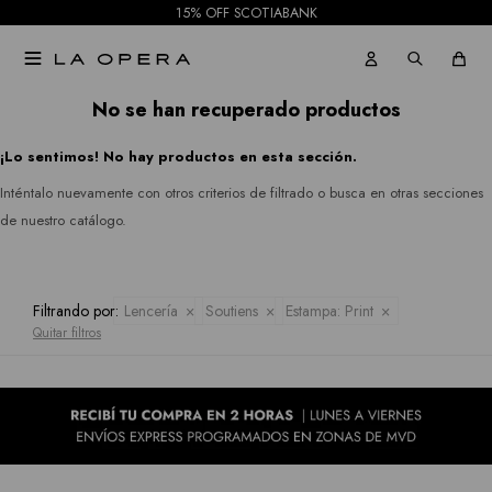
15% OFF SCOTIABANK
Pantalones
Rio
Gabardinas

Jeans
&
Tapados
No se han recuperado productos
Rian
Faldas
¡Lo sentimos! No hay productos en esta sección.
Ruanas
Royalty
Shorts
Inténtalo nuevamente con otros criterios de filtrado o busca en otras secciones
Collection
Kimonos
de nuestro catálogo.
Mallas
Sioni
Pantalones
Tash &
Filtrando por:
Lencería
Soutiens
Estampa:
Print
Jeans
Quitar filtros
Sophie
Faldas
Hidden
Allie
Shorts
Rose