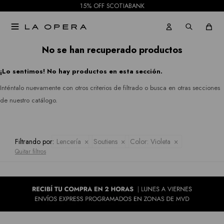
15% OFF SCOTIABANK
Pantalones
Julia
Gabardinas

Jeans
Jordan
Tapados
No se han recuperado productos
Republic
Faldas
¡Lo sentimos! No hay productos en esta sección.
Ruanas
Rio
Shorts
Inténtalo nuevamente con otros criterios de filtrado o busca en otras secciones
&
Kimonos
de nuestro catálogo.
Mallas
Rian
Pantalones
Royalty
Filtrando por:
Lencería
Soutiens
Color:
Violeta
Jeans
Quitar filtros
Collection
Faldas
Sioni
Tash &
Shorts
Sophie