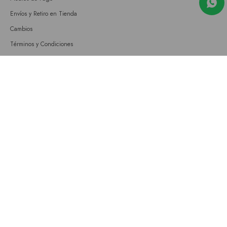
Envíos y Retiro en Tienda
Cambios
Términos y Condiciones
GIFT CARD
Empresa
Sobre nosotros
Nuestras tiendas
Únete a nuestro equipo
Contacto