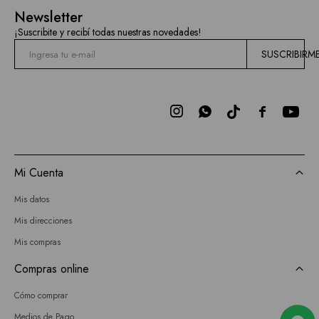
Mallas
Newsletter
Hidden
¡Suscribite y recibí todas nuestras novedades!
Current
SUSCRIBIRM
Air
BCBGMAXAZRIA



Bebe
Todas
Mi Cuenta
las
Mis datos
marcas
Mis direcciones
Mis compras
Compras online
Cómo comprar
Medios de Pago