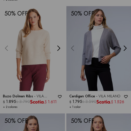
50
50
Buzo Dolman Ribs -
VILA
Cardigan Office -
VILA MILANO
MILANO
1.895
3.790
1.795
3.590
1.611
1.526
$
$
$
$
$
$
+ 2 colores
+ 1 color
50
50