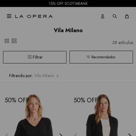
15% OFF SCOTIABANK

Vila Milano
pause
grid_view
38 artículos
Recomendados
Filtrando por:
Vila Milano
50
50