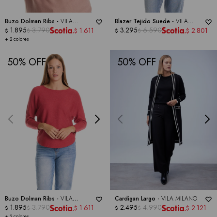
Buzo Dolman Ribs -
VILA
Blazer Tejido Suede -
VILA
MILANO
1.895
3.790
MILANO
3.295
6.590
1.611
2.801
$
$
$
$
$
$
+ 2 colores
50
50
Buzo Dolman Ribs -
VILA
Cardigan Largo -
VILA MILANO
MILANO
1.895
3.790
2.495
4.990
1.611
2.121
$
$
$
$
$
$
+ 2 colores