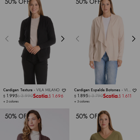
50
50
Cardigan Textura -
VILA MILANO
Cardigan Espalda Botones -
VILA
1.995
3.990
MILANO
1.895
3.790
1.696
1.611
$
$
$
$
$
$
+ 2 colores
+ 3 colores
50
50