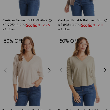
Cardigan Textura -
VILA MILANO
Cardigan Espalda Botones -
VILA
1.995
3.990
MILANO
1.895
3.790
1.696
1.611
$
$
$
$
$
$
+ 2 colores
+ 3 colores
50
50