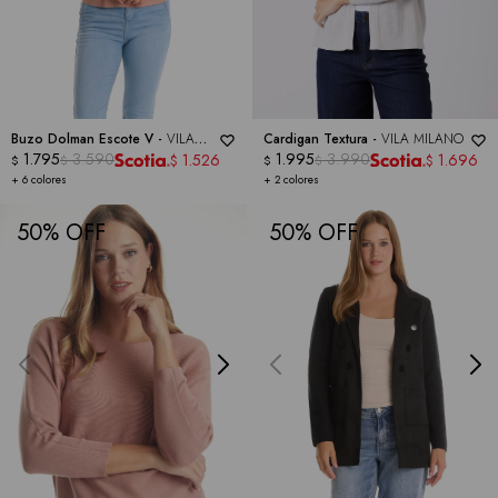
Buzo Dolman Escote V -
VILA
Cardigan Textura -
VILA MILANO
MILANO
1.795
3.590
1.995
3.990
1.526
1.696
$
$
$
$
$
$
+ 6 colores
+ 2 colores
50
50