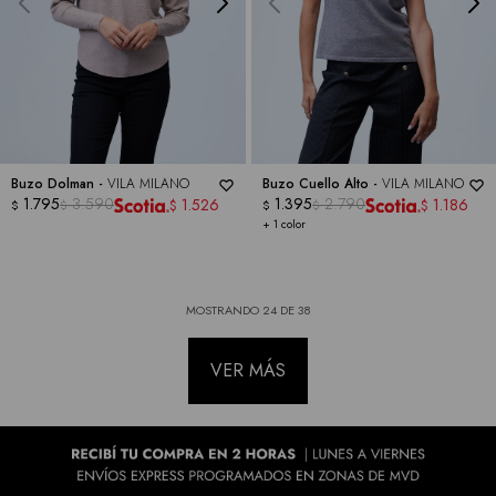
Buzo Dolman -
VILA MILANO
Buzo Cuello Alto -
VILA MILANO
1.795
3.590
1.395
2.790
1.526
1.186
$
$
$
$
$
$
+ 1 color
MOSTRANDO
24
DE
38
VER MÁS