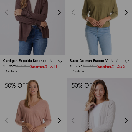
Cardigan Espalda Botones -
VILA
Buzo Dolman Escote V -
VILA
MILANO
1.895
3.790
MILANO
1.795
3.590
1.611
1.526
$
$
$
$
$
$
+ 3 colores
+ 6 colores
50
50