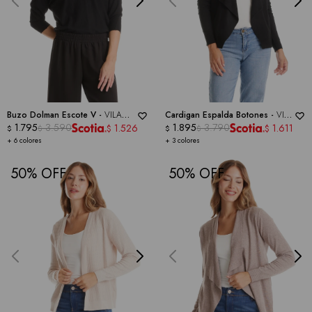
Buzo Dolman Escote V -
VILA
Cardigan Espalda Botones -
VILA
MILANO
1.795
3.590
MILANO
1.895
3.790
1.526
1.611
$
$
$
$
$
$
+ 6 colores
+ 3 colores
50
50