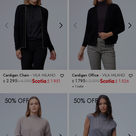
Cardigan Chain -
VILA MILANO
Cardigan Office -
VILA MILANO
2.295
4.590
1.795
3.590
1.951
1.526
$
$
$
$
$
$
+ 1 color
50
50