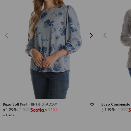
Buzo Soft Print -
TINT & SHADOW
Buzo Combinado
1.295
2.590
1.195
2.390
1.101
$
$
$
$
$
+ 1 color