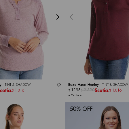
y -
TINT & SHADOW
Buzo Hacci Henley -
TINT & SHADOW
1.195
2.390
1.016
1.016
$
$
$
$
+ 2 colores
50