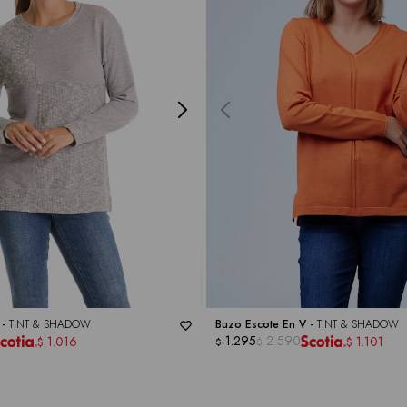
 -
TINT & SHADOW
Buzo Escote En V -
TINT & SHADOW
1.295
2.590
1.016
1.101
$
$
$
$