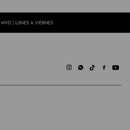


