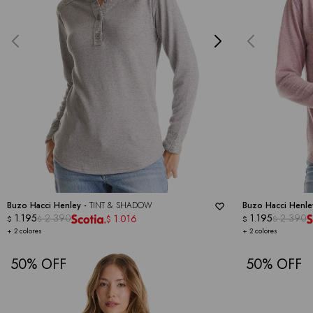
Buzo Hacci Henley -
TINT & SHADOW
Buzo Hacci Henle
1.195
2.390
1.195
2.390
1.016
$
$
$
$
$
+ 2 colores
+ 2 colores
50
50