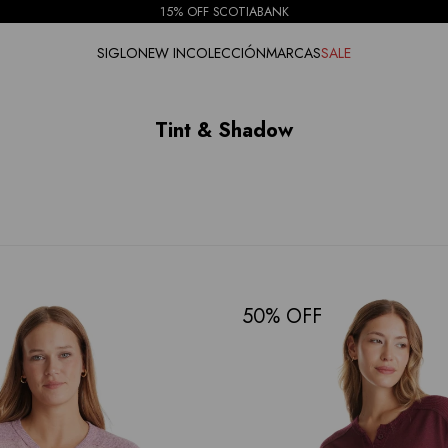
15% OFF SCOTIABANK
SIGLO
NEW IN
COLECCIÓN
MARCAS
SALE
Tint & Shadow
50