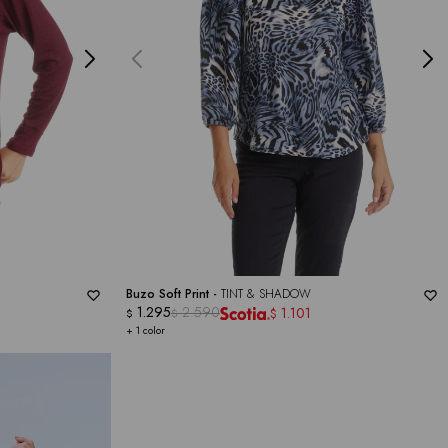
Buzo Soft Print -
TINT & SHADOW
1.295
2.590
1.101
$
$
$
+ 1 color