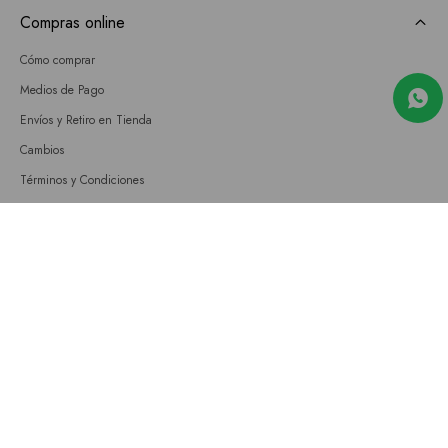
Compras online
Cómo comprar
Medios de Pago
Envíos y Retiro en Tienda
Cambios
Términos y Condiciones
GIFT CARD
Empresa
Sobre nosotros
Nuestras tiendas
Únete a nuestro equipo
Contacto