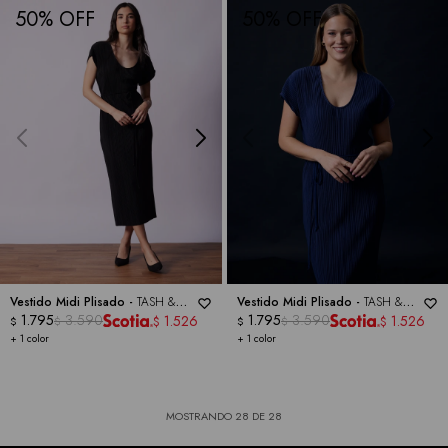
50
50
Vestido Midi Plisado -
TASH &
Vestido Midi Plisado -
TASH &
SOPHIE
1.795
3.590
SOPHIE
1.795
3.590
1.526
1.526
$
$
$
$
$
$
+ 1 color
+ 1 color
MOSTRANDO
28
DE
28