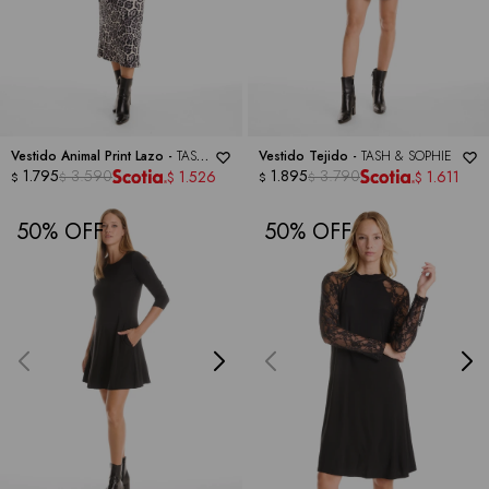
Vestido Animal Print Lazo -
TASH
Vestido Tejido -
TASH & SOPHIE
& SOPHIE
1.795
3.590
1.895
3.790
1.526
1.611
$
$
$
$
$
$
50
50