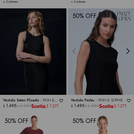
+ 2 colores
+ 2 colores
50
50
Vestido Saten Plisado -
TASH &
Vestido Perlas -
TASH & SOPHIE
SOPHIE
1.495
2.990
1.495
2.990
1.271
1.271
$
$
$
$
$
$
50
50