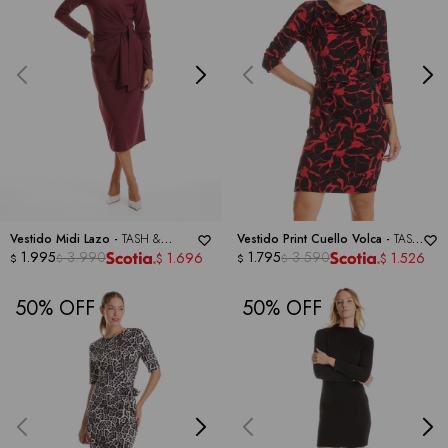
Vestido Midi Lazo -
TASH &
Vestido Print Cuello Volca -
TASH
SOPHIE
1.995
3.990
& SOPHIE
1.795
3.590
1.696
1.526
$
$
$
$
$
$
50
50