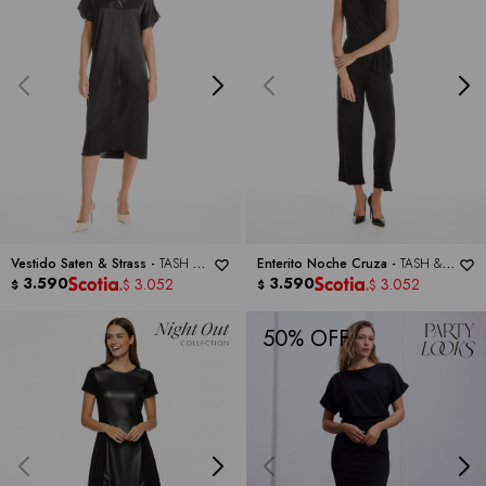
Vestido Saten & Strass -
TASH &
Enterito Noche Cruza -
TASH &
SOPHIE
3.590
SOPHIE
3.590
3.052
3.052
$
$
$
$
50