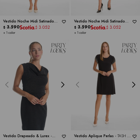
Vestido Noche Midi Satinado
Vestido Noche Midi Satinado
Con Top De Lentejuelas -
3.590
TASH
Con Top De Lentejuelas -
3.590
TASH
3.052
3.052
$
$
$
$
& SOPHIE
& SOPHIE
+ 1 color
+ 1 color
Vestido Drapeado & Lurex -
Vestido Aplique Perlas -
TASH &