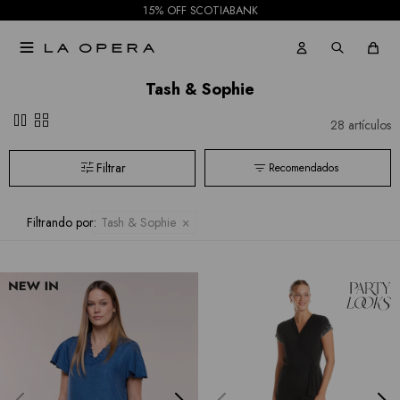
15% OFF SCOTIABANK

Tash & Sophie
pause
grid_view
28 artículos
Recomendados
Filtrando por:
Tash & Sophie