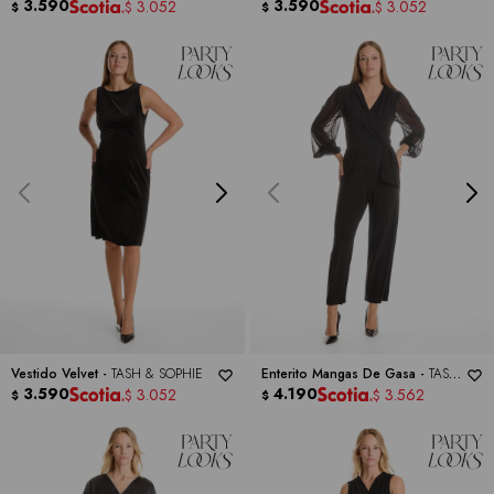
TASH & SOPHIE
3.590
SOPHIE
3.590
3.052
3.052
$
$
$
$
Vestido Velvet -
TASH & SOPHIE
Enterito Mangas De Gasa -
TASH
3.590
& SOPHIE
4.190
3.052
3.562
$
$
$
$