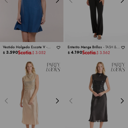
Vestido Holgado Escote V -
Enterito Manga Brillos -
TASH &
TASH & SOPHIE
3.590
SOPHIE
4.190
3.052
3.562
$
$
$
$