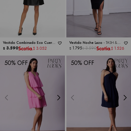
Vestido Combinado Eco Cuero -
Vestido Noche Lazo -
TASH &
TASH & SOPHIE
3.590
SOPHIE
1.795
3.590
3.052
1.526
$
$
$
$
$
50
50