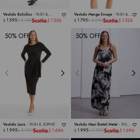
Vestido Bolsillos -
TASH &
Vestido Manga Encaje -
TASH &
SOPHIE
1.595
3.190
SOPHIE
1.795
3.590
1.356
1.526
$
$
$
$
$
$
50
50
Vestido Lazo -
TASH & SOPHIE
Vestido Maxi Bretel Metal -
TASH
1.995
3.990
& SOPHIE
1.995
3.990
1.696
1.696
$
$
$
$
$
$