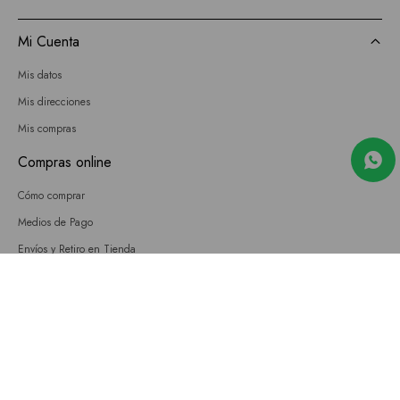
Mi Cuenta
Mis datos
Mis direcciones
Mis compras
Compras online
Cómo comprar
Medios de Pago
Envíos y Retiro en Tienda
Cambios
Términos y Condiciones
GIFT CARD
Empresa
Sobre nosotros