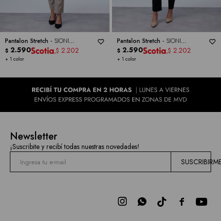
Pantalon Stretch -
SIONI
Pantalon Stretch -
SIONI
ESSENTIAL
2.590
ESSENTIAL
2.590
2.202
2.202
$
$
$
$
+ 1 color
+ 1 color
Newsletter
¡Suscribite y recibí todas nuestras novedades!
SUSCRIBIRM


