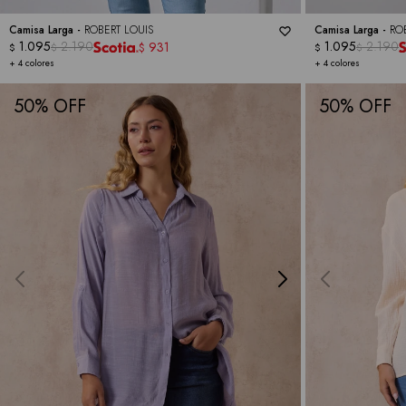
Camisa Larga -
ROBERT LOUIS
Camisa Larga -
RO
1.095
2.190
1.095
2.190
931
$
$
$
$
$
+ 4 colores
+ 4 colores
50
50