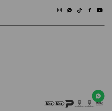


