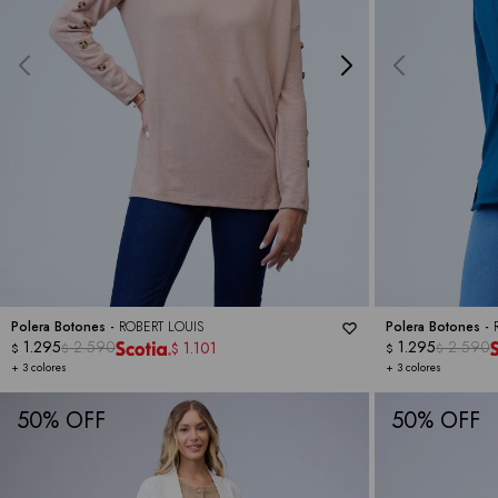
Polera Botones -
ROBERT LOUIS
Polera Botones -
1.295
2.590
1.295
2.590
1.101
$
$
$
$
$
+ 3 colores
+ 3 colores
50
50