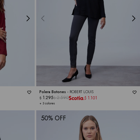
Polera Botones -
ROBERT LOUIS
1.295
2.590
1.101
$
$
$
+ 3 colores
50