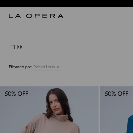
pause
grid_view
Filtrando por:
Robert Louis
50
50