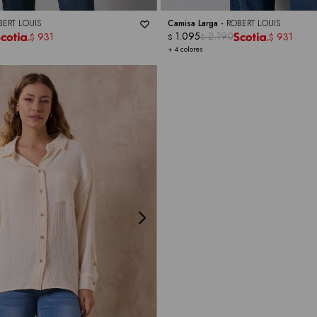
BERT LOUIS
Camisa Larga -
ROBERT LOUIS
1.095
2.190
931
931
$
$
$
$
+ 4 colores