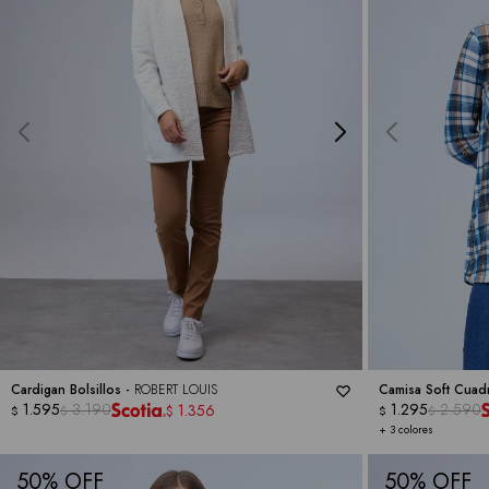
Cardigan Bolsillos -
ROBERT LOUIS
Camisa Soft Cuad
1.595
3.190
1.295
2.590
1.356
$
$
$
$
$
+ 3 colores
50
50