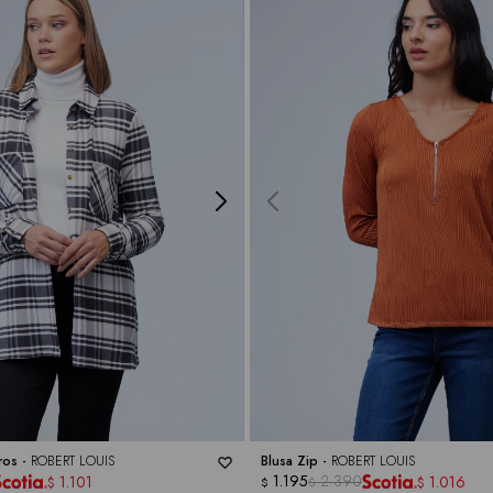
ros -
ROBERT LOUIS
Blusa Zip -
ROBERT LOUIS
1.195
2.390
1.101
1.016
$
$
$
$