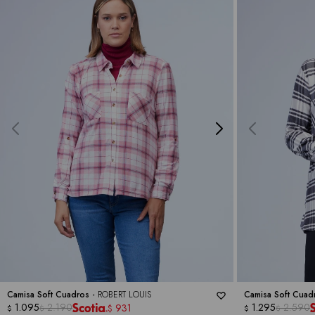
Camisa Soft Cuadros -
ROBERT LOUIS
Camisa Soft Cuad
1.095
2.190
1.295
2.590
931
$
$
$
$
$