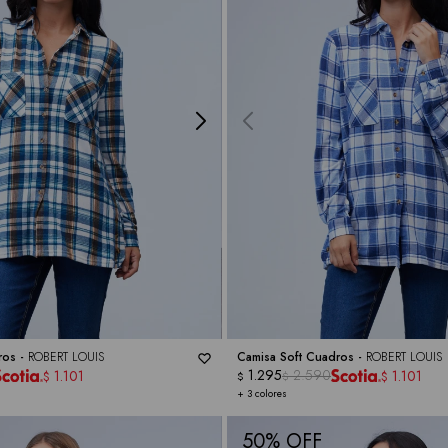
ros -
ROBERT LOUIS
Camisa Soft Cuadros -
ROBERT LOUIS
1.295
2.590
1.101
1.101
$
$
$
$
+ 3 colores
50