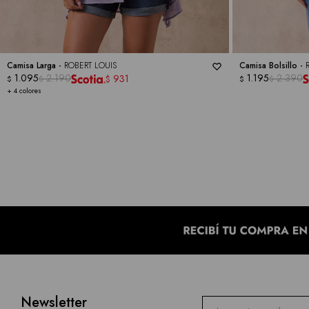
Camisa Larga -
ROBERT LOUIS
Camisa Bolsillo -
1.095
2.190
1.195
2.390
931
$
$
$
$
$
+ 4 colores
Newsletter