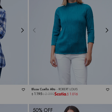
Blusa Cuello Alto -
ROBERT LOUIS
1.195
2.390
1.016
$
$
$
50