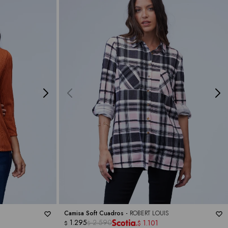
Camisa Soft Cuadros -
ROBERT LOUIS
1.295
2.590
1.101
$
$
$