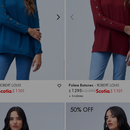
ROBERT LOUIS
Polera Botones -
ROBERT LOUIS
1.295
2.590
1.101
1.101
$
$
$
$
+ 3 colores
50