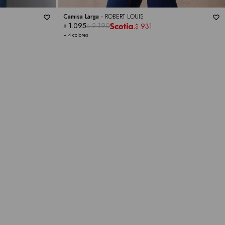
Camisa Larga -
ROBERT LOUIS
1.095
2.190
931
$
$
$
+ 4 colores