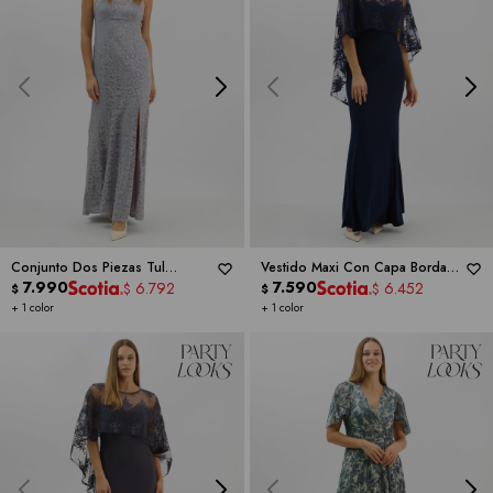
Conjunto Dos Piezas Tul
Vestido Maxi Con Capa Bordada
Bordado -
7.990
RM RICHARDS
-
RM RICHARDS
7.590
6.792
6.452
$
$
$
$
+ 1 color
+ 1 color