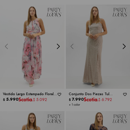
Vestido Largo Estampado Floral -
Conjunto Dos Piezas Tul
RM RICHARDS
5.990
Bordado -
7.990
RM RICHARDS
5.092
6.792
$
$
$
$
+ 1 color