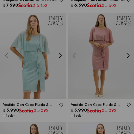
RM RICHARDS
7.590
Bordado -
6.590
RM RICHARDS
6.452
5.602
$
$
$
$
Vestido Con Capa Fluida &
Vestido Con Capa Fluida &
Detalle En Cintura -
5.990
RM RICHARDS
Detalle En Cintura -
5.990
RM RICHARDS
5.092
5.092
$
$
$
$
+ 1 color
+ 1 color