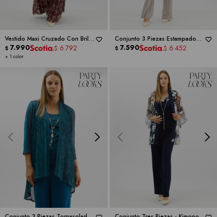
Vestido Maxi Cruzado Con Brillo
Conjunto 3 Piezas Estampado
Metalizado -
7.990
RM RICHARDS
Lurex -
7.590
RM RICHARDS
6.792
6.452
$
$
$
$
+ 1 color
Conjunto 3 Piezas Tornasolado -
Conjunto Tres Piezas - Kimono