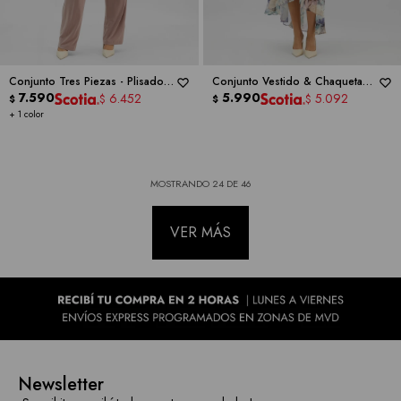
Conjunto Tres Piezas - Plisado
Conjunto Vestido & Chaqueta
Lurex -
7.590
RM RICHARDS
Gasa Flores -
5.990
RM RICHARDS
6.452
5.092
$
$
$
$
+ 1 color
MOSTRANDO
24
DE
46
VER MÁS
Newsletter