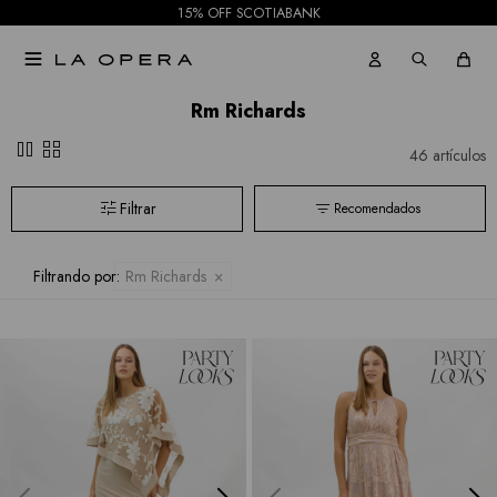
15% OFF SCOTIABANK

Rm Richards
pause
grid_view
46 artículos
Recomendados
Filtrando por:
Rm Richards