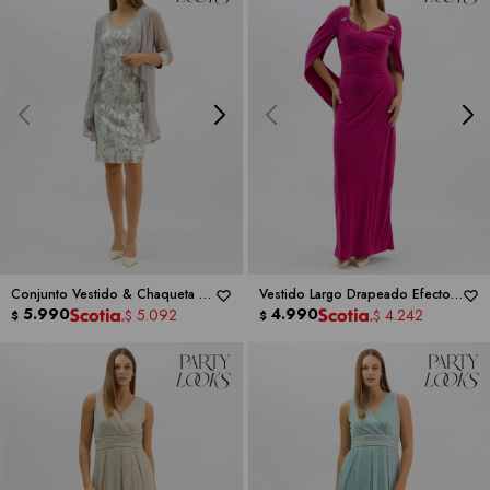
Conjunto Vestido & Chaqueta -
Vestido Largo Drapeado Efecto
RM RICHARDS
5.990
Capa -
4.990
RM RICHARDS
5.092
4.242
$
$
$
$