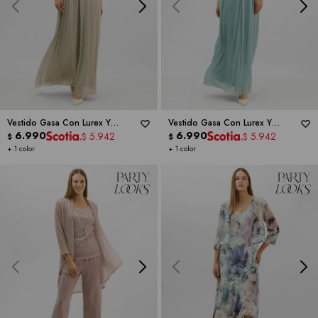
Vestido Gasa Con Lurex Y
Vestido Gasa Con Lurex Y
Cintura De Strass -
6.990
RM RICHARDS
Cintura De Strass -
6.990
RM RICHARDS
5.942
5.942
$
$
$
$
+ 1 color
+ 1 color