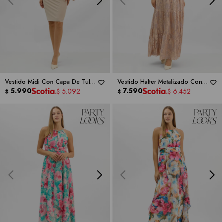
Vestido Midi Con Capa De Tul
Vestido Halter Metalizado Con
Bordado -
5.990
RM RICHARDS
Escote Gota -
7.590
RM RICHARDS
5.092
6.452
$
$
$
$