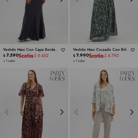
Vestido Maxi Con Capa Bordada
Vestido Maxi Cruzado Con Brillo
-
RM RICHARDS
7.590
Metalizado -
7.990
RM RICHARDS
6.452
6.792
$
$
$
$
+ 1 color
+ 1 color