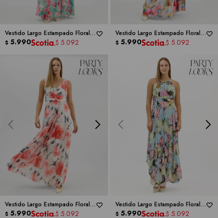
Vestido Largo Estampado Floral
Vestido Largo Estampado Floral
Con Cuello Halter -
5.990
RM
Con Cuello Halter -
5.990
RM
5.092
5.092
$
$
$
$
RICHARDS
RICHARDS
Vestido Largo Estampado Floral
Vestido Largo Estampado Floral
Con Escote -
5.990
RM RICHARDS
Con Cuello -
5.990
RM RICHARDS
5.092
5.092
$
$
$
$