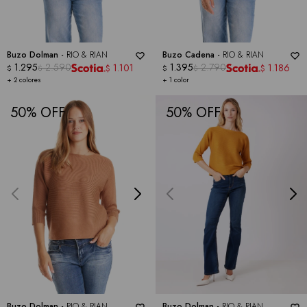
Buzo Dolman -
RIO & RIAN
Buzo Cadena -
RIO & RIAN
1.295
2.590
1.395
2.790
1.101
1.186
$
$
$
$
$
$
+ 2 colores
+ 1 color
50
50
Buzo Dolman -
RIO & RIAN
Buzo Dolman -
RIO & RIAN