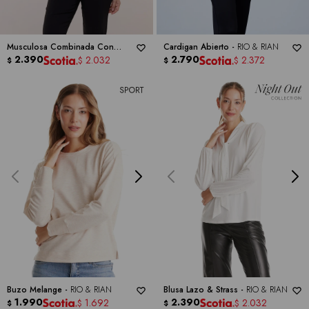
Musculosa Combinada Con
Cardigan Abierto -
RIO & RIAN
Aplique Metálico -
2.390
RIO & RIAN
2.790
2.032
2.372
$
$
$
$
Buzo Melange -
RIO & RIAN
Blusa Lazo & Strass -
RIO & RIAN
1.990
2.390
1.692
2.032
$
$
$
$