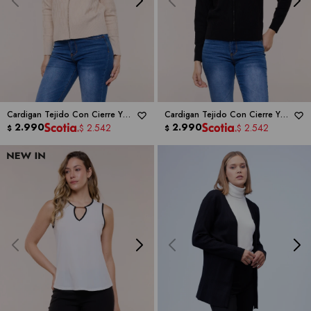
Cardigan Tejido Con Cierre Y
Cardigan Tejido Con Cierre Y
Textura Labrada -
2.990
RIO & RIAN
Textura Labrada -
2.990
RIO & RIAN
2.542
2.542
$
$
$
$