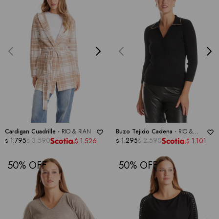
Cardigan Cuadrille -
RIO & RIAN
Buzo Tejido Cadena -
RIO &
1.795
3.590
RIAN
1.295
2.590
1.526
1.101
$
$
$
$
$
$
50
50