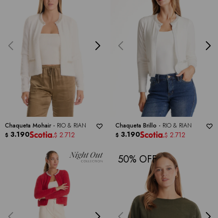
Chaqueta Mohair -
RIO & RIAN
Chaqueta Brillo -
RIO & RIAN
3.190
3.190
2.712
2.712
$
$
$
$
50