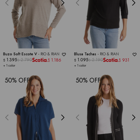
Buzo Soft Escote V -
RIO & RIAN
Blusa Tachas -
RIO & RIAN
1.395
2.790
1.095
2.190
1.186
931
$
$
$
$
$
$
+ 1 color
+ 1 color
50
50