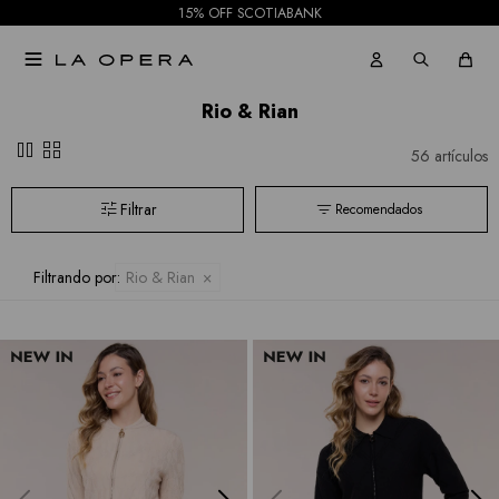
15% OFF SCOTIABANK

Rio & Rian
pause
grid_view
56 artículos
Recomendados
Filtrando por:
Rio & Rian