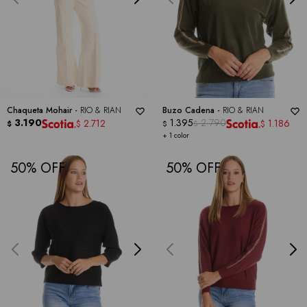
Chaqueta Mohair -
RIO & RIAN
Buzo Cadena -
RIO & RIAN
3.190
1.395
2.790
2.712
1.186
$
$
$
$
$
+ 1 color
50
50