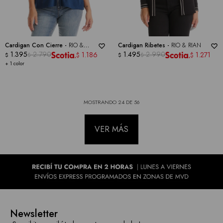
Cardigan Con Cierre -
RIO &
Cardigan Ribetes -
RIO & RIAN
RIAN
1.395
2.790
1.495
2.990
1.186
1.271
$
$
$
$
$
$
+ 1 color
MOSTRANDO
24
DE
56
VER MÁS
Newsletter