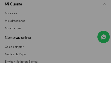
Mi Cuenta
Mis datos
Mis direcciones
Mis compras
Compras online
Cómo comprar
Medios de Pago
Envíos y Retiro en Tienda
Cambios
Términos y Condiciones
GIFT CARD
Empresa
Sobre nosotros
Nuestras tiendas