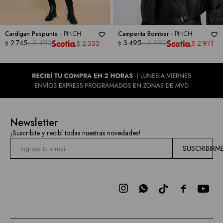
Cardigan Pespunte -
PINCH
Camperita Bomber -
PINCH
2.745
5.490
3.495
6.990
2.333
2.971
$
$
$
$
$
$
Newsletter
¡Suscribite y recibí todas nuestras novedades!
SUSCRIBIRM


