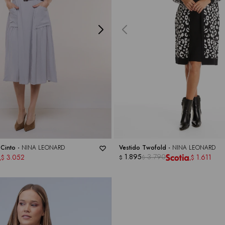
 Cinto -
NINA LEONARD
Vestido Twofold -
NINA LEONARD
1.895
3.790
3.052
1.611
$
$
$
$