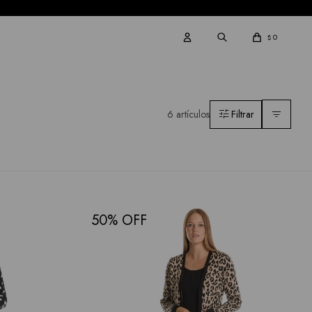
0
$
6 artículos
50