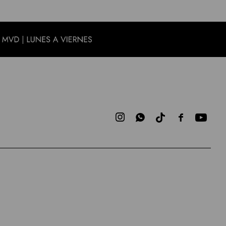


