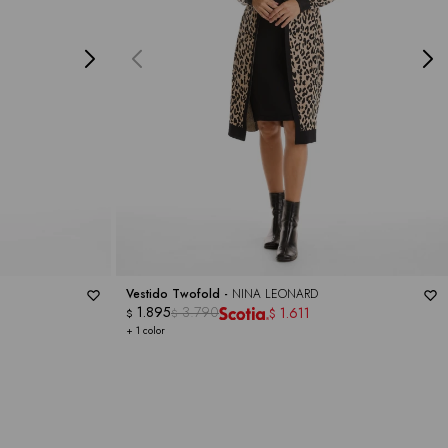
Vestido Twofold -
NINA LEONARD
1.895
3.790
1.611
$
$
$
+ 1 color