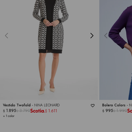
Vestido Twofold -
NINA LEONARD
Bolero Colors -
N
1.895
3.790
995
1.990
1.611
$
$
$
$
$
+ 1 color