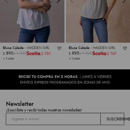
Blusa Calada -
MADDEN GIRL
Blusa Calada -
MADDEN GIRL
895
1.790
895
1.790
761
761
$
$
$
$
$
$
+ 1 color
+ 1 color
Newsletter
¡Suscribite y recibí todas nuestras novedades!
SUSCRIBIRM