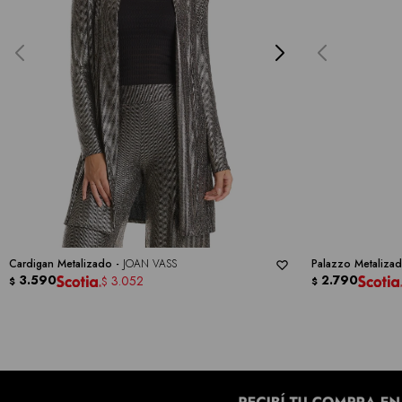
Cardigan Metalizado -
JOAN VASS
Palazzo Metaliza
3.590
2.790
3.052
$
$
$