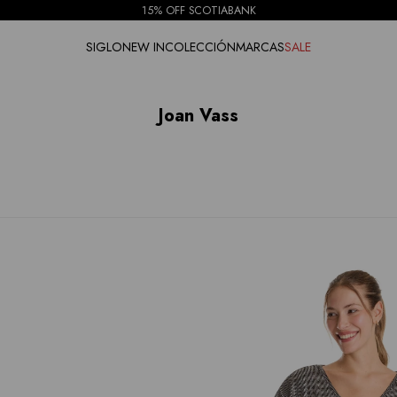
15% OFF SCOTIABANK
SIGLO
NEW IN
COLECCIÓN
MARCAS
SALE
Joan Vass