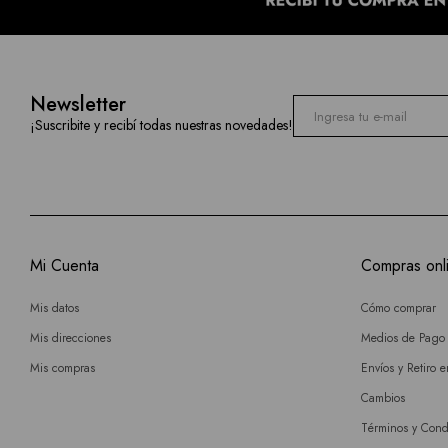
Newsletter
¡Suscribite y recibí todas nuestras novedades!
Mi Cuenta
Compras onl
Mis datos
Cómo comprar
Mis direcciones
Medios de Pago
Mis compras
Envíos y Retiro 
Cambios
Términos y Cond