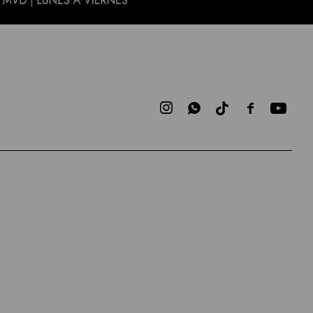


