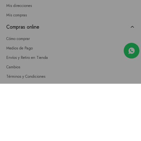
Mis direcciones
Mis compras
Compras online
Cómo comprar
Medios de Pago
Envíos y Retiro en Tienda
Cambios
Términos y Condiciones
GIFT CARD
Empresa
Sobre nosotros
Nuestras tiendas
Únete a nuestro equipo
Contacto