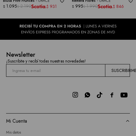
Blusa Print Frunces -
GRACE
Remera Flores -
GRACE
1.095
2.190
995
1.990
931
846
$
$
$
$
$
$
Newsletter
¡Suscribite y recibí todas nuestras novedades!
SUSCRIBIRM



Mi Cuenta
Mis datos