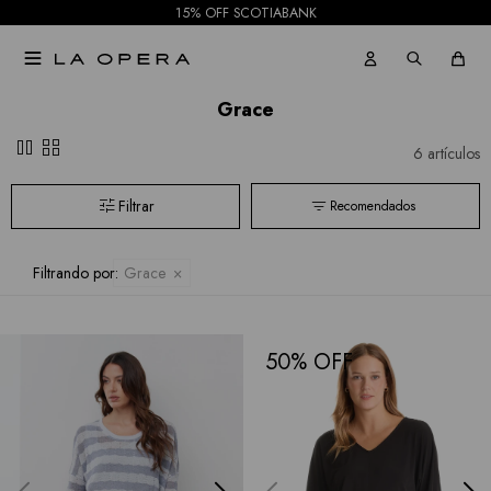
15% OFF SCOTIABANK

Grace
pause
grid_view
6 artículos
Recomendados
Filtrando por:
Grace
50