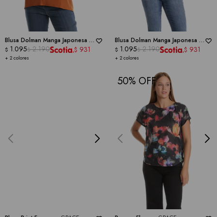
Blusa Dolman Manga Japonesa -
Blusa Dolman Manga Japonesa -
GRACE
1.095
2.190
GRACE
1.095
2.190
931
931
$
$
$
$
$
$
+ 2 colores
+ 2 colores
50
50