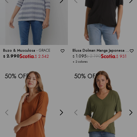
Buzo & Musculosa -
GRACE
Blusa Dolman Manga Japonesa -
2.990
GRACE
1.095
2.190
2.542
931
$
$
$
$
$
+ 2 colores
50
50