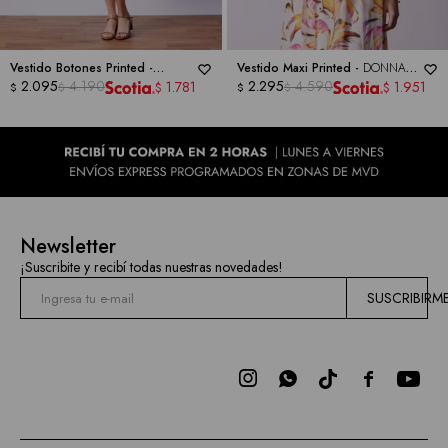
Vestido Botones Printed -
Vestido Maxi Printed -
DONNA
DONNA RICCO
2.095
4.190
RICCO
2.295
4.590
1.781
1.951
$
$
$
$
$
$
Newsletter
¡Suscribite y recibí todas nuestras novedades!
SUSCRIBIRM


