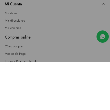
Mi Cuenta
Mis datos
Mis direcciones
Mis compras
Compras online
Cómo comprar
Medios de Pago
Envíos y Retiro en Tienda
Cambios
Términos y Condiciones
GIFT CARD
Empresa
Sobre nosotros
Nuestras tiendas