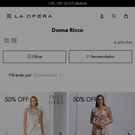
BCBGMAXAZRIA
15% OFF SCOTIABANK
Bebe

Todas
Donna Ricco
las
pause
grid_view
4 artículos
marcas
Recomendados
Filtrando por:
Donna Ricco
50
50