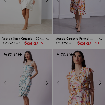
Vestido Satén Cruzado -
DONNA
Vestido Camisero Printed -
RICCO
2.295
4.590
DONNA RICCO
2.095
4.190
1.951
1.781
$
$
$
$
$
$
50
50