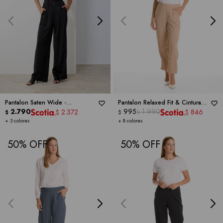
Pantalon Saten Wide -
Pantalon Relaxed Fit & Cintura
DICTIONARY
2.790
Elástica Posterior -
995
1.990
DICTIONARY
2.372
846
$
$
$
$
$
+ 3 colores
+ 8 colores
50
50