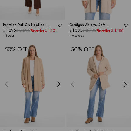
Pantalon Pull On Hebillas -
Cardigan Abierto Soft -
DICTIONARY
1.295
2.590
DICTIONARY
1.395
2.790
1.101
1.186
$
$
$
$
$
$
+ 1 color
+ 6 colores
50
50