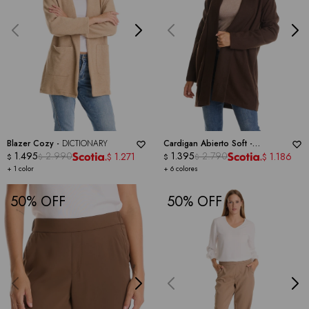
Blazer Cozy -
DICTIONARY
Cardigan Abierto Soft -
1.495
2.990
DICTIONARY
1.395
2.790
1.271
1.186
$
$
$
$
$
$
+ 1 color
+ 6 colores
50
50