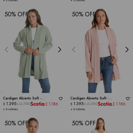
+ 2 colores
+ 2 colores
50
50
Cardigan Abierto Soft -
Cardigan Abierto Soft -
DICTIONARY
1.395
2.790
DICTIONARY
1.395
2.790
1.186
1.186
$
$
$
$
$
$
+ 6 colores
+ 6 colores
50
50