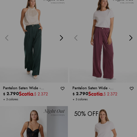
Pantalon Saten Wide -
Pantalon Saten Wide -
DICTIONARY
2.790
DICTIONARY
2.790
2.372
2.372
$
$
$
$
+ 3 colores
+ 3 colores
50