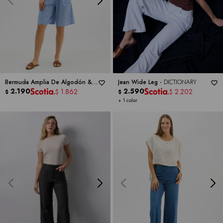
Bermuda Amplia De Algodón &
Jean Wide Leg -
DICTIONARY
Lino -
2.190
DICTIONARY
2.590
1.862
2.202
$
$
$
$
+ 1 color