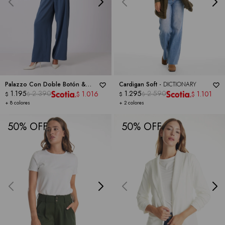
Palazzo Con Doble Botón &
Cardigan Soft -
DICTIONARY
Cintura Elástica -
1.195
2.390
DICTIONARY
1.295
2.590
1.016
1.101
$
$
$
$
$
$
+ 8 colores
+ 2 colores
50
50