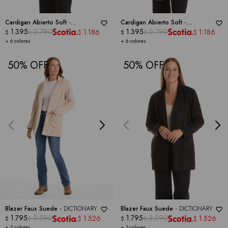
Cardigan Abierto Soft -
Cardigan Abierto Soft -
DICTIONARY
1.395
2.790
DICTIONARY
1.395
2.790
1.186
1.186
$
$
$
$
$
$
+ 6 colores
+ 6 colores
50
50
Blazer Faux Suede -
DICTIONARY
Blazer Faux Suede -
DICTIONARY
1.795
3.590
1.795
3.590
1.526
1.526
$
$
$
$
$
$
+ 2 colores
+ 2 colores