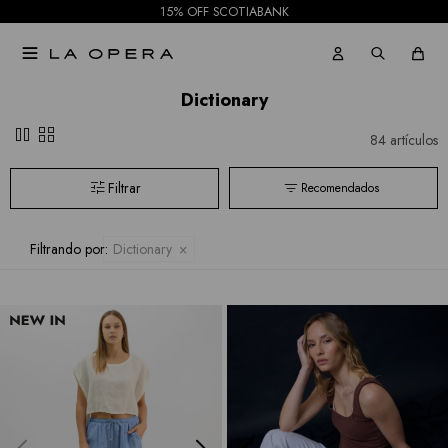
15% OFF SCOTIABANK

Dictionary
pause
grid_view
84 artículos
Recomendados
Filtrando por:
Dictionary