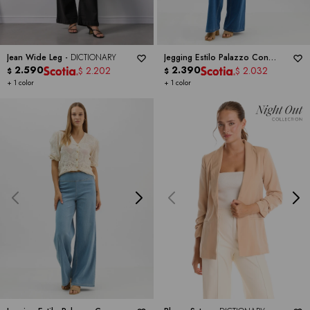
Jean Wide Leg -
DICTIONARY
Jegging Estilo Palazzo Con
2.590
Cintura Elástica -
2.390
DICTIONARY
2.202
2.032
$
$
$
$
+ 1 color
+ 1 color