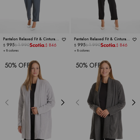
Pantalon Relaxed Fit & Cintura
Pantalon Relaxed Fit & Cintura
Elástica Posterior -
995
1.990
DICTIONARY
Elástica Posterior -
995
1.990
DICTIONARY
846
846
$
$
$
$
$
$
+ 8 colores
+ 8 colores
50
50