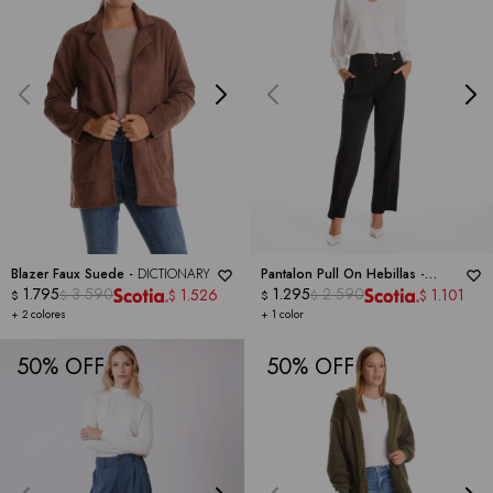
Blazer Faux Suede -
DICTIONARY
Pantalon Pull On Hebillas -
1.795
3.590
DICTIONARY
1.295
2.590
1.526
1.101
$
$
$
$
$
$
+ 2 colores
+ 1 color
50
50