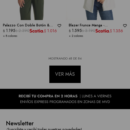
Palazzo Con Doble Botón &
Blazer Frunce Manga -
Cintura Elástica -
1.195
2.390
DICTIONARY
DICTIONARY
1.595
3.190
1.016
1.356
$
$
$
$
$
$
+ 8 colores
+ 2 colores
MOSTRANDO
48
DE
84
VER MÁS
Newsletter
¡Suscribite y recibí todas nuestras novedades!