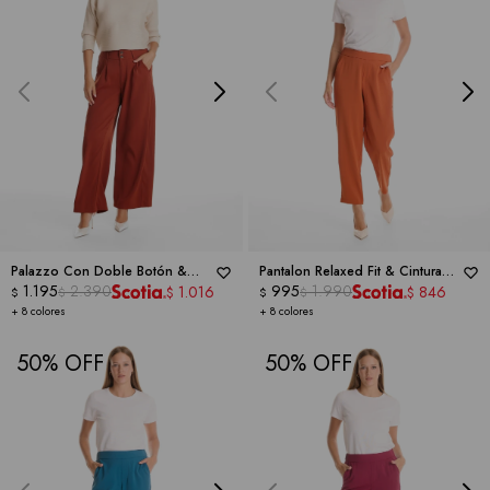
Palazzo Con Doble Botón &
Pantalon Relaxed Fit & Cintura
Cintura Elástica -
1.195
2.390
DICTIONARY
Elástica Posterior -
995
1.990
DICTIONARY
1.016
846
$
$
$
$
$
$
+ 8 colores
+ 8 colores
50
50