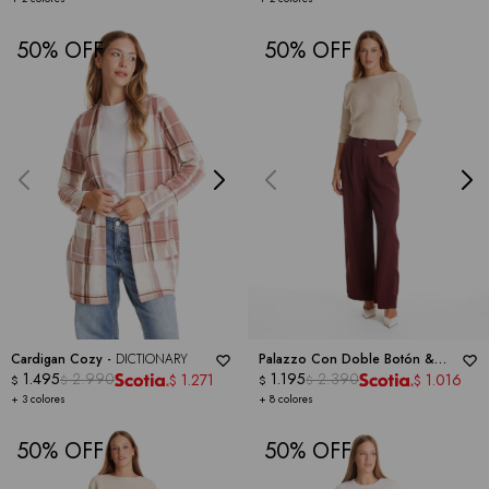
50
50
Cardigan Cozy -
DICTIONARY
Palazzo Con Doble Botón &
1.495
2.990
Cintura Elástica -
1.195
2.390
DICTIONARY
1.271
1.016
$
$
$
$
$
$
+ 3 colores
+ 8 colores
50
50