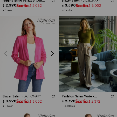
Jegging Estilo Palazzo Con
Blazer Saten -
DICTIONARY
Cintura Elástica -
2.390
DICTIONARY
3.590
2.032
3.052
$
$
$
$
+ 1 color
+ 1 color
Blazer Saten -
DICTIONARY
Pantalon Saten Wide -
3.590
DICTIONARY
2.790
3.052
2.372
$
$
$
$
+ 1 color
+ 3 colores