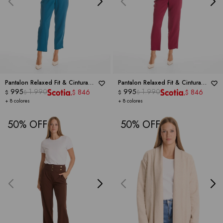
Pantalon Relaxed Fit & Cintura
Pantalon Relaxed Fit & Cintura
Elástica Posterior -
995
1.990
DICTIONARY
Elástica Posterior -
995
1.990
DICTIONARY
846
846
$
$
$
$
$
$
+ 8 colores
+ 8 colores
50
50