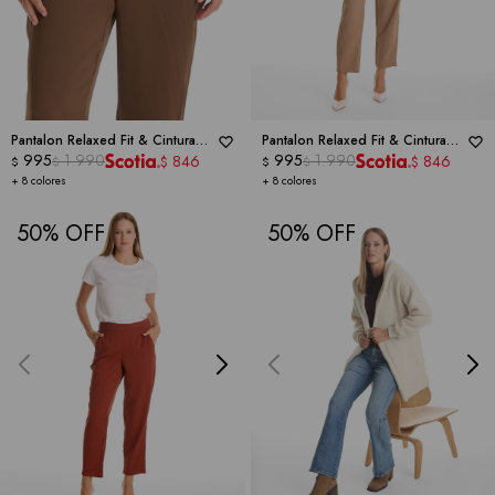
Pantalon Relaxed Fit & Cintura
Pantalon Relaxed Fit & Cintura
Elástica Posterior -
995
1.990
DICTIONARY
Elástica Posterior -
995
1.990
DICTIONARY
846
846
$
$
$
$
$
$
+ 8 colores
+ 8 colores
50
50