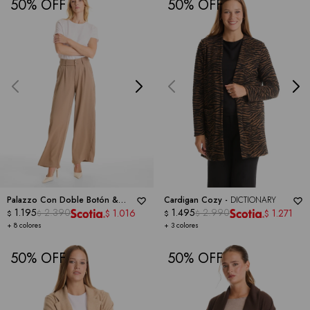
50
50
Palazzo Con Doble Botón &
Cardigan Cozy -
DICTIONARY
Cintura Elástica -
1.195
2.390
DICTIONARY
1.495
2.990
1.016
1.271
$
$
$
$
$
$
+ 8 colores
+ 3 colores
50
50