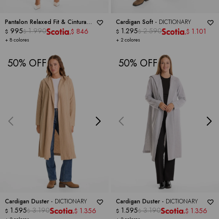
Pantalon Relaxed Fit & Cintura
Cardigan Soft -
DICTIONARY
Elástica Posterior -
995
1.990
DICTIONARY
1.295
2.590
846
1.101
$
$
$
$
$
$
+ 8 colores
+ 2 colores
50
50
Cardigan Duster -
DICTIONARY
Cardigan Duster -
DICTIONARY
1.595
3.190
1.595
3.190
1.356
1.356
$
$
$
$
$
$