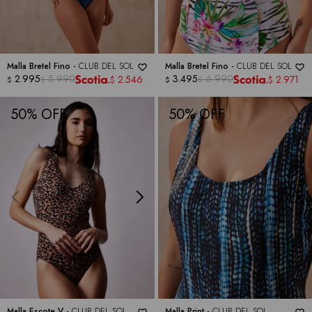
Malla Bretel Fino -
CLUB DEL SOL
Malla Bretel Fino -
CLUB DEL SOL
2.995
5.990
3.495
6.990
2.546
2.971
$
$
$
$
$
$
50
50
Malla Escote V -
CLUB DEL SOL
Malla Print -
CLUB DEL SOL