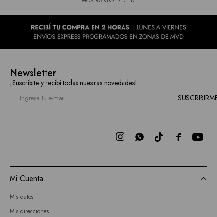
MOSTRANDO
17
DE
17
Newsletter
¡Suscribite y recibí todas nuestras novedades!
SUSCRIBIRM



Mi Cuenta
Mis datos
Mis direcciones