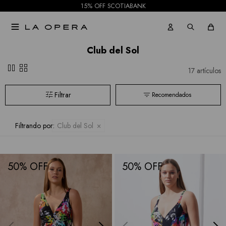
15% OFF SCOTIABANK

Club del Sol
pause
grid_view
17 artículos
Recomendados
Filtrando por:
Club del Sol
50
50