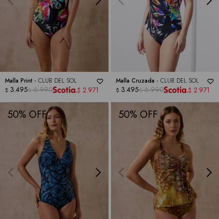
Malla Print -
CLUB DEL SOL
Malla Cruzada -
CLUB DEL SOL
3.495
6.990
3.495
6.990
2.971
2.971
$
$
$
$
$
$
50
50