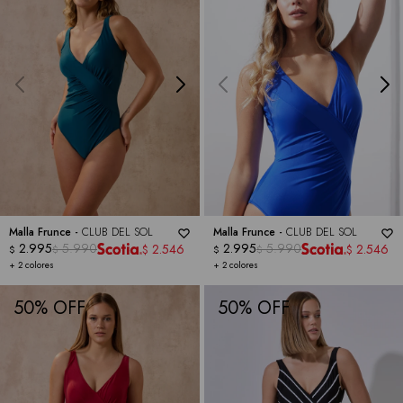
Malla Frunce -
CLUB DEL SOL
Malla Frunce -
CLUB DEL SOL
2.995
5.990
2.995
5.990
2.546
2.546
$
$
$
$
$
$
+ 2 colores
+ 2 colores
50
50