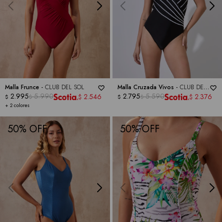
Malla Frunce -
CLUB DEL SOL
Malla Cruzada Vivos -
CLUB DEL
2.995
5.990
SOL
2.795
5.590
2.546
2.376
$
$
$
$
$
$
+ 2 colores
50
50