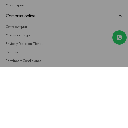
Mis compras
Compras online
Cómo comprar
Medios de Pago
Envíos y Retiro en Tienda
Cambios
Términos y Condiciones
GIFT CARD
Empresa
Sobre nosotros
Nuestras tiendas
Únete a nuestro equipo
Contacto