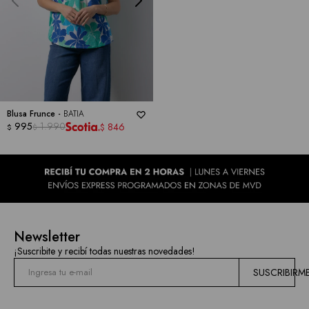
las
marcas
Blusa Frunce -
BATIA
995
1.990
846
$
$
$
Newsletter
¡Suscribite y recibí todas nuestras novedades!
SUSCRIBIRM