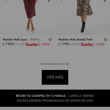
Vestido Midi Lazo -
TASH &
Vestido Midi Animal Print -
SOPHIE
1.995
3.990
SHARAGANO
1.795
3.590
1.696
1.526
$
$
$
$
$
$
MOSTRANDO
24
DE
48
VER MÁS