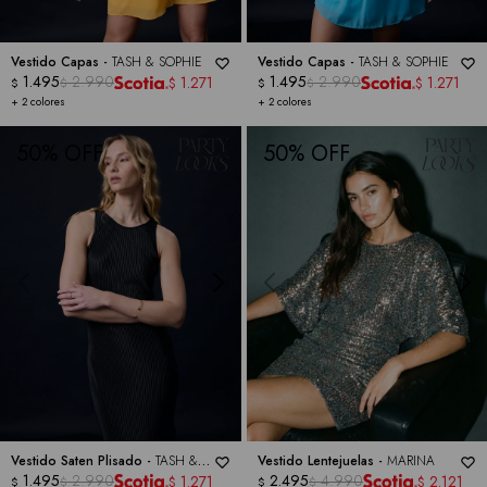
Vestido Capas -
TASH & SOPHIE
Vestido Capas -
TASH & SOPHIE
1.495
2.990
1.495
2.990
1.271
1.271
$
$
$
$
$
$
+ 2 colores
+ 2 colores
50
50
Vestido Saten Plisado -
TASH &
Vestido Lentejuelas -
MARINA
SOPHIE
1.495
2.990
2.495
4.990
1.271
2.121
$
$
$
$
$
$