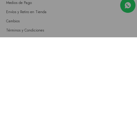
Medios de Pago
Envíos y Retiro en Tienda
Cambios
Términos y Condiciones
GIFT CARD
Empresa
Sobre nosotros
Nuestras tiendas
Únete a nuestro equipo
Contacto