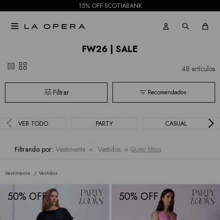
15% OFF SCOTIABANK

FW26 | SALE
pause
grid_view
48 artículos
Recomendados
VER TODO
PARTY
CASUAL
Filtrando por:
Vestimenta
Vestidos
Quitar filtros
Vestimenta
Vestidos
50
50