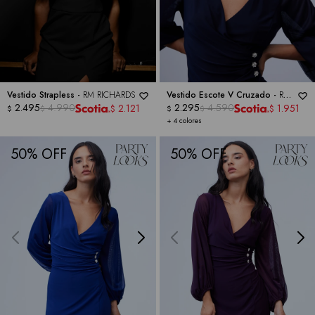
Vestido Strapless -
RM RICHARDS
Vestido Escote V Cruzado -
RM
2.495
4.990
RICHARDS
2.295
4.590
2.121
1.951
$
$
$
$
$
$
+ 4 colores
50
50