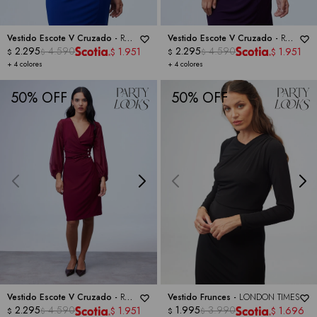
Vestido Escote V Cruzado -
RM
Vestido Escote V Cruzado -
RM
RICHARDS
2.295
4.590
RICHARDS
2.295
4.590
1.951
1.951
$
$
$
$
$
$
+ 4 colores
+ 4 colores
50
50
Vestido Escote V Cruzado -
RM
Vestido Frunces -
LONDON TIMES
RICHARDS
2.295
4.590
1.995
3.990
1.951
1.696
$
$
$
$
$
$