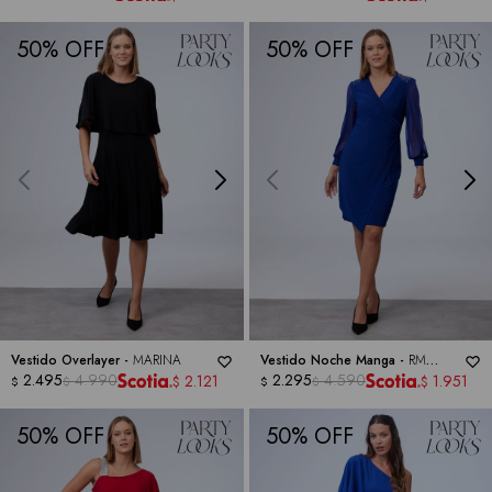
50
50
Vestido Overlayer -
MARINA
Vestido Noche Manga -
RM
2.495
4.990
RICHARDS
2.295
4.590
2.121
1.951
$
$
$
$
$
$
50
50