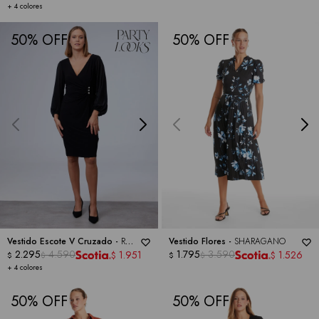
+ 4 colores
50
50
Vestido Escote V Cruzado -
RM
Vestido Flores -
SHARAGANO
RICHARDS
2.295
4.590
1.795
3.590
1.951
1.526
$
$
$
$
$
$
+ 4 colores
50
50