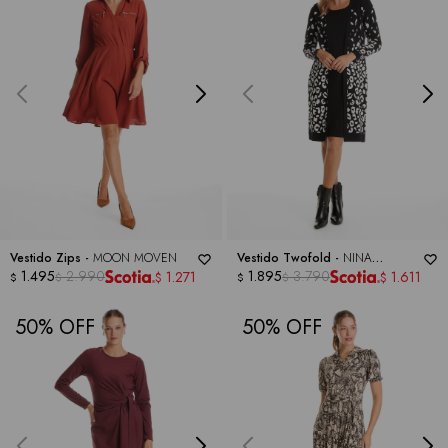
Vestido Zips -
MOON MOVEN
Vestido Twofold -
NINA
1.495
2.990
LEONARD
1.895
3.790
1.271
1.611
$
$
$
$
$
$
50
50