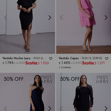
Vestido Noche Lazo -
TASH &
Vestido Capas -
TASH & SOPHIE
SOPHIE
1.795
3.590
1.495
2.990
1.526
1.271
$
$
$
$
$
$
+ 2 colores
50
50