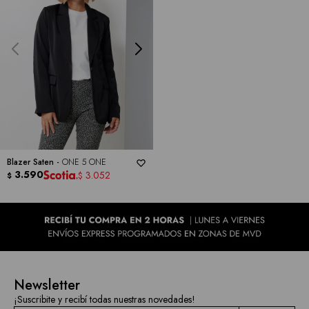
Blazer Saten -
ONE 5 ONE
3.590
3.052
$
$
Newsletter
¡Suscribite y recibí todas nuestras novedades!