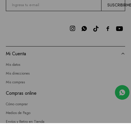
SUSCRIBIRM



Mi Cuenta
Mis datos
Mis direcciones
Mis compras
Compras online
Cómo comprar
Medios de Pago
Envíos y Retiro en Tienda
Cambios