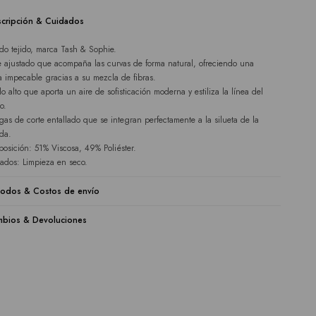
cripción & Cuidados
ido tejido, marca Tash & Sophie.
e ajustado que acompaña las curvas de forma natural, ofreciendo una
a impecable gracias a su mezcla de fibras.
lo alto que aporta un aire de sofisticación moderna y estiliza la línea del
o.
as de corte entallado que se integran perfectamente a la silueta de la
da.
osición: 51% Viscosa, 49% Poliéster.
ados: Limpieza en seco.
odos & Costos de envío
bios & Devoluciones