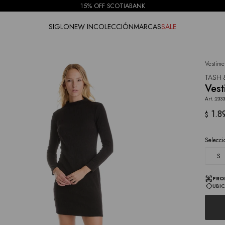
15% OFF SCOTIABANK
SIGLO
NEW IN
COLECCIÓN
MARCAS
SALE
Vestime
NOTIFICARME
TASH 
Vest
233
1.8
$
Selecci
S
PRO
UBIC