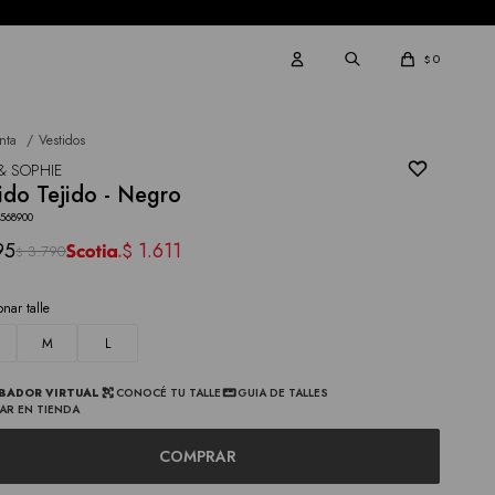
0
$
nta
Vestidos
& SOPHIE
ido Tejido - Negro
3568900
95
1.611
$
3.790
$
onar talle
M
L
BADOR VIRTUAL
CONOCÉ TU TALLE
GUIA DE TALLES
AR EN TIENDA
COMPRAR