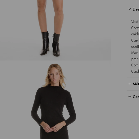
Des
Vest
Cort
caíd
Cuel
cuell
Mang
pren
Comp
Cuid
Mét
Cam