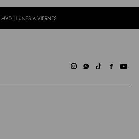


