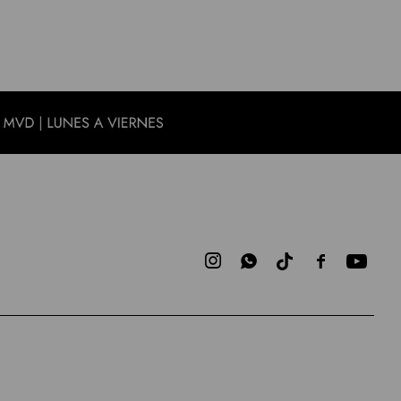


