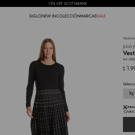
15% OFF SCOTIABANK
SIGLO
NEW IN
COLECCIÓN
MARCAS
SALE
Vestime
NOTIFICARME
JULIA
Vest
233
1.9
$
Selecci
XS
PRO
UBIC