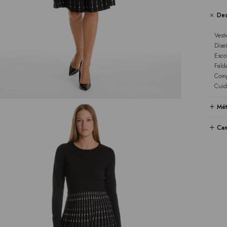
Des
Vesti
Dise
Esco
Fald
Comp
Cuid
Mét
Cam