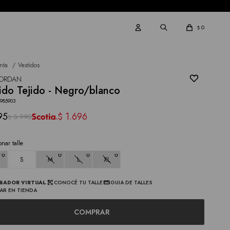
0
$
nta
Vestidos
 JORDAN
ido Tejido - Negro/blanco
2985903
95
1.696
$
3.990
$
onar talle
S
M
L
XL
BADOR VIRTUAL
CONOCÉ TU TALLE
GUIA DE TALLES
AR EN TIENDA
COMPRAR