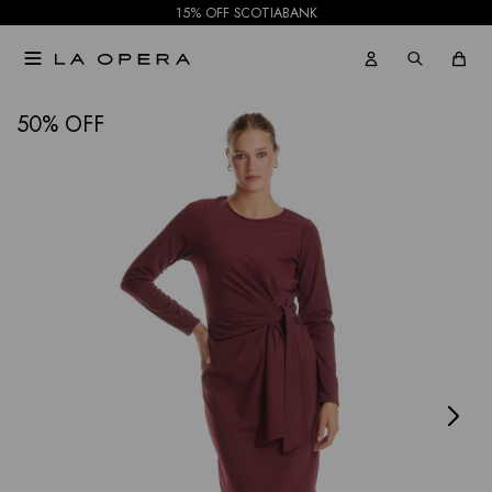
15% OFF SCOTIABANK

NOTIFICARME
50