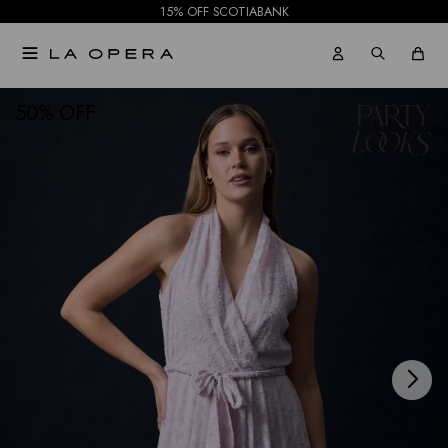
15% OFF SCOTIABANK

NOTIFICARME
50