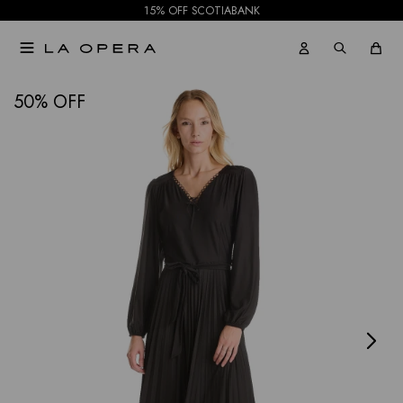
15% OFF SCOTIABANK

NOTIFICARME
50