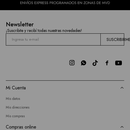
Newsletter
¡Suscribite y recibí todas nuestras novedades!
SUSCRIBIRM



Mi Cuenta
Mis datos
Mis direcciones
Mis compras
Compras online