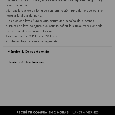
Escote en V pronunciado, enmarcado por delicado aplique de guipur y un
lazo fino central.
Mangas largas de estilo fluido con terminación fruncida, lo que permite
regular la altura del puño.
Hombros con leves frunces que estructuran la caída de la prenda.
Cintura con lazo de ajuste que permite definir la silueta, transicionando
hacia una falda de tablas plisadas.
Composición: 91% Poliéster, 9% Elastano.
Cuidados: Lavar a mano con agua fría.
Métodos & Costos de envío
Cambios & Devoluciones