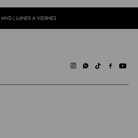


