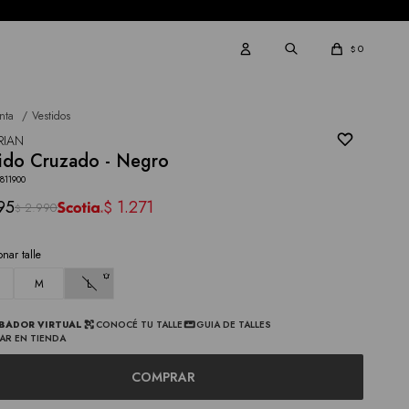
0
$
nta
Vestidos
RIAN
ido Cruzado - Negro
811900
95
1.271
$
2.990
$
onar talle
M
L
BADOR VIRTUAL
CONOCÉ TU TALLE
GUIA DE TALLES
AR EN TIENDA
COMPRAR