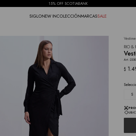
15% OFF SCOTIABANK
SIGLO
NEW IN
COLECCIÓN
MARCAS
SALE
Vestime
NOTIFICARME
RIO & 
Vest
2330
1.4
$
Selecci
S
PRO
UBIC