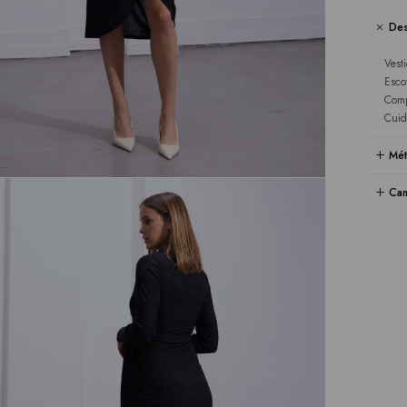
Des
Vest
Esco
Comp
Cuid
Mét
Cam